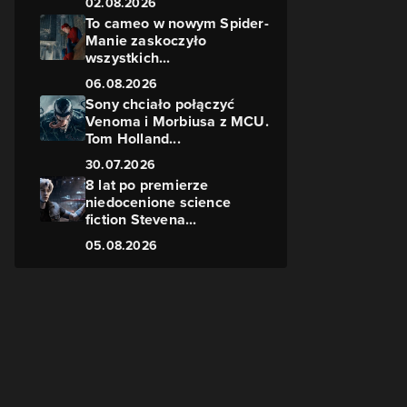
02.08.2026
To cameo w nowym Spider-
Manie zaskoczyło
wszystkich...
06.08.2026
Sony chciało połączyć
Venoma i Morbiusa z MCU.
n
Tom Holland...
30.07.2026
8 lat po premierze
niedocenione science
fiction Stevena...
a
05.08.2026
m