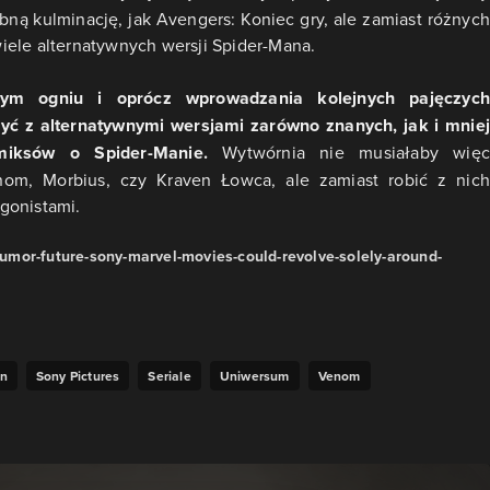
ną kulminację, jak Avengers: Koniec gry, ale zamiast różnych
iele alternatywnych wersji Spider-Mana.
nym ogniu i oprócz wprowadzania kolejnych pajęczych
yć z alternatywnymi wersjami zarówno znanych, jak i mniej
miksów o Spider-Manie.
Wytwórnia nie musiałaby więc
nom, Morbius, czy Kraven Łowca, ale zamiast robić z nich
gonistami.
mor-future-sony-marvel-movies-could-revolve-solely-around-
an
Sony Pictures
Seriale
Uniwersum
Venom