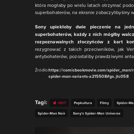
która mogłaby po wielu latach otrzymać podob
superbohaterów, na ekranie zobaczylibyśmy w
Sony upiekłoby dwie pieczenie na jed
superbohaterów, każdy z nich mógłby walcz
rozpoznawalnych złoczyńców z kart ko
rezygnować z takich przeciwników, jak Ve
antybohaterów, pozostaliby prawdziwymi anta
Źródło:
https://comicbookmovie.com/spider_man/ru
spider-man-variants-a215508#gs.jtc058
Tagi:
HOT
Popkultura
Filmy
Spider-M
Spider-Man Noir
Sony's Spider-Man Universe