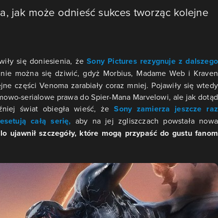
a, jak może odnieść sukces tworząc kolejne
iły się doniesienia, że
Sony Pictures rezygnuje z dalszego
i nie można się dziwić, gdyż Morbius, Madame Web i Krave
ejne części Venoma zarabiały coraz mniej. Pojawiły się wtedy
lmowo-serialowe prawa do Spier-Mana Marvelowi, ale jak dotąd
óźniej świat obiegła wieść, że
Sony zamierza jeszcze raz
setują całą serię,
aby na jej zgliszczach powstała now
lo ujawnił szczegóły, które mogą przypaść do gustu fano