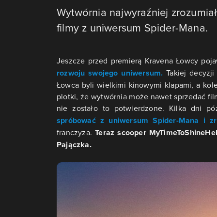
Wytwórnia najwyraźniej zrozumiał
filmy z uniwersum Spider-Mana.
Jeszcze przed premierą Kravena Łowcy pojaw
rozwoju swojego uniwersum.
Takiej decyzj
Łowca byli wielkimi kinowymi klapami, a kol
plotki, że wytwórnia może nawet sprzedać fi
nie zostało to potwierdzone. Kilka dni p
spróbować z uniwersum Spider-Mana i zre
franczyza.
Teraz scooper MyTimeToShineHel
Pajączka.