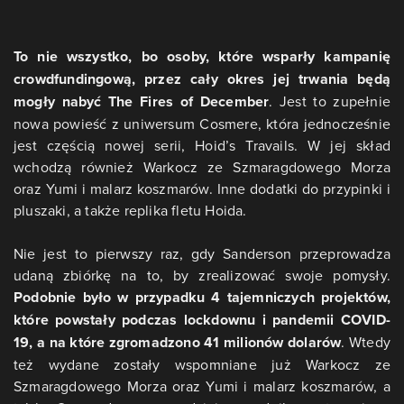
To nie wszystko, bo osoby, które wsparły kampanię
crowdfundingową, przez cały okres jej trwania będą
mogły nabyć The Fires of December
. Jest to zupełnie
nowa powieść z uniwersum Cosmere, która jednocześnie
jest częścią nowej serii, Hoid’s Travails. W jej skład
wchodzą również Warkocz ze Szmaragdowego Morza
oraz Yumi i malarz koszmarów. Inne dodatki do przypinki i
pluszaki, a także replika fletu Hoida.
Nie jest to pierwszy raz, gdy Sanderson przeprowadza
udaną zbiórkę na to, by zrealizować swoje pomysły.
Podobnie było w przypadku 4 tajemniczych projektów,
które powstały podczas lockdownu i pandemii COVID-
19, a na które zgromadzono 41 milionów dolarów
. Wtedy
też wydane zostały wspomniane już Warkocz ze
Szmaragdowego Morza oraz Yumi i malarz koszmarów, a