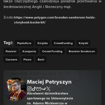
także Oszczędnego czarodzieja poradnik przetrwania w
średniowiecznej Anglii i Słoneczny mąż.
Źródło:
https://www.polygon.com/brandon-sanderson-hoids-
storybook-backerkit/
Tagi:
Popkultura
Książka
Crowdfunding
Książki
Powieść
Kampania
Crowd-Funding
Brandon Sanderson
Cosmere
Pisarz
Baśń
Maciej Petryszyn
Absolwent dziennikarstwa
sportowego na Uniwersytecie
im. Adama Mickiewicza w