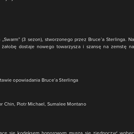
„Swarm” (3 sezon), stworzonego przez Bruce’a Sterlinga. Na
y żałobę dostaje nowego towarzysza i szansę na zemstę na
tawie opowiadania Bruce’a Sterlinga
r Chin, Piotr Michael, Sumalee Montano
ujące się kodeksem honorowym muszą się zjednoczyć wobec