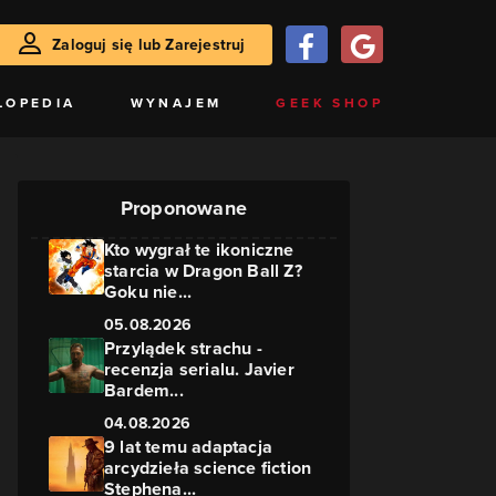
Zaloguj się lub Zarejestruj
LOPEDIA
WYNAJEM
GEEK SHOP
Proponowane
Kto wygrał te ikoniczne
starcia w Dragon Ball Z?
Goku nie...
05.08.2026
Przylądek strachu -
recenzja serialu. Javier
Bardem...
04.08.2026
9 lat temu adaptacja
arcydzieła science fiction
Stephena...