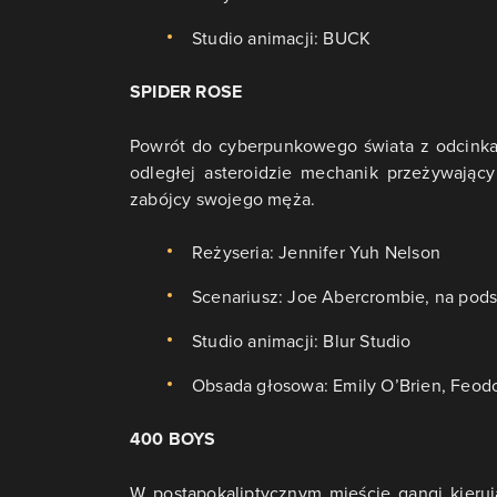
Studio animacji: BUCK
SPIDER ROSE
Powrót do cyberpunkowego świata z odcinka 
odległej asteroidzie mechanik przeżywając
zabójcy swojego męża.
Reżyseria: Jennifer Yuh Nelson
Scenariusz: Joe Abercrombie, na pods
Studio animacji: Blur Studio
Obsada głosowa: Emily O’Brien, Feodo
400 BOYS
W postapokaliptycznym mieście gangi kier