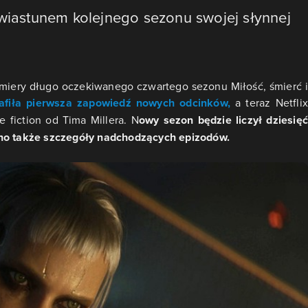
zwiastunem kolejnego sezonu swojej słynnej
miery długo oczekiwanego czwartego sezonu Miłość, śmierć i
rafiła pierwsza zapowiedź nowych odcinków,
a teraz Netflix
 fiction od Tima Millera. N
owy sezon będzie liczył dziesięć
ono także szczegóły nadchodzących epizodów.