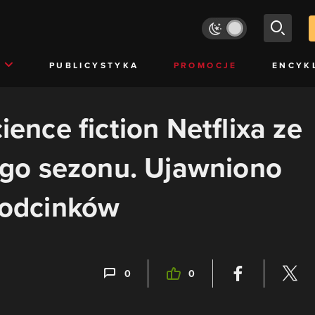
PUBLICYSTYKA
PROMOCJE
ENCYK
ience fiction Netflixa ze
go sezonu. Ujawniono
y odcinków
0
0