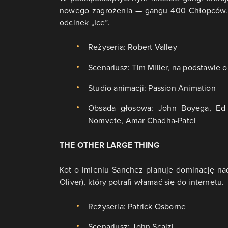
nowego zagrożenia — gangu 400 Chłopców. P
odcinek „Ice”.
Reżyseria: Robert Valley
Scenariusz: Tim Miller, na podstawie
Studio animacji: Passion Animation
Obsada głosowa: John Boyega, Ed S
Nomvete, Amar Chadha-Patel
THE OTHER LARGE THING
Kot o imieniu Sanchez planuje dominację na
Oliver), który potrafi włamać się do internetu.
Reżyseria: Patrick Osborne
Scenariusz: John Scalzi