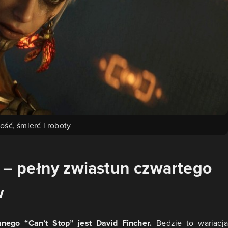
ość, śmierć i roboty
y – pełny zwiastun czwartego
w
nego “Can’t Stop” jest David Fincher.
Będzie to wariacja