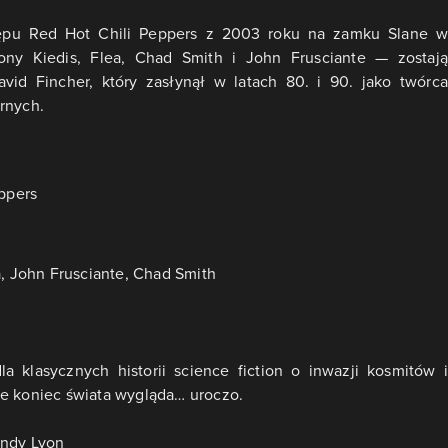
tępu Red Hot Chili Peppers z 2003 roku na zamku Slane w
ony Kiedis, Flea, Chad Smith i John Frusciante — zostają
avid Fincher, który zasłynął w latach 80. i 90. jako twórca
rnych.
ppers
, John Frusciante, Chad Smith
a klasycznych historii science fiction o inwazji kosmitów i
, że koniec świata wygląda… uroczo.
Andy Lyon