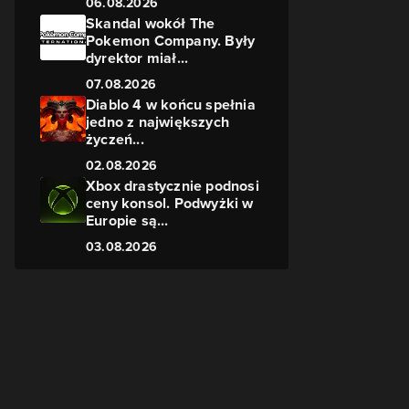
06.08.2026
Skandal wokół The
Pokemon Company. Były
dyrektor miał...
07.08.2026
Diablo 4 w końcu spełnia
jedno z największych
życzeń...
02.08.2026
Xbox drastycznie podnosi
ceny konsol. Podwyżki w
Europie są...
03.08.2026