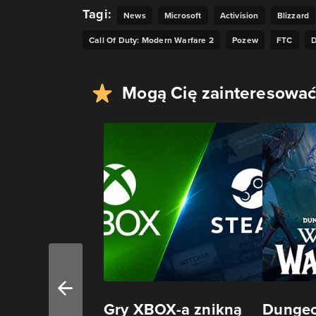
Tagi:
News
Microsoft
Activision
Blizzard
Call Of Duty: Modern Warfare 2
Pozew
FTC
D
Mogą Cię zainteresować
Gry XBOX-a znikną
Dungeo