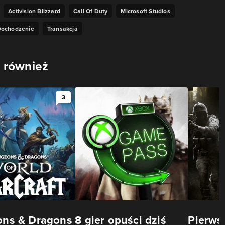
Activision Blizzard
Call Of Duty
Microsoft Studios
ochodzenie
Transakcja
 również
3
ns & Dragons
8 gier opuści dziś
Pierws