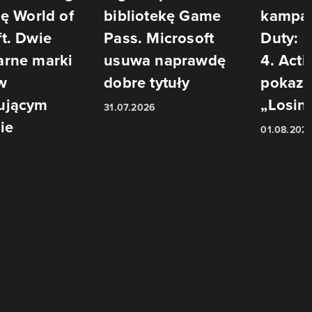
ię World of
bibliotekę Game
kampani
t. Dwie
Pass. Microsoft
Duty: 
arne marki
usuwa naprawdę
4. Acti
w
dobre tytuły
pokazu
ującym
„Losin
31.07.2026
ie
01.08.202