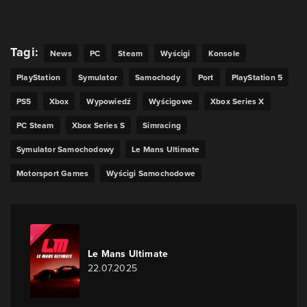
Tagi:
News
PC
Steam
Wyścigi
Konsole
PlayStation
Symulator
Samochody
Port
PlayStation 5
PS5
Xbox
Wypowiedź
Wyścigowe
Xbox Series X
PC Steam
Xbox Series S
Simracing
Symulator Samochodowy
Le Mans Ultimate
Motorsport Games
Wyścigi Samochodowe
Le Mans Ultimate
22.07.2025