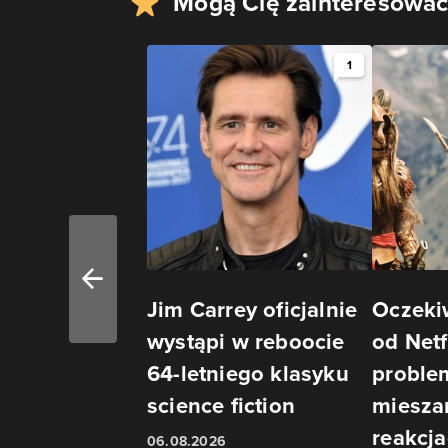
Mogą Cię zainteresować
1
Jim Carrey oficjalnie
Oczeki
wystąpi w reboocie
od Netf
64-letniego klasyku
proble
science fiction
miesza
reakcj
06.08.2026