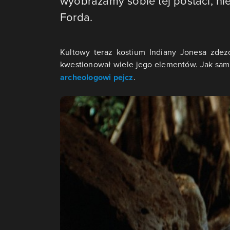
wyobrażamy sobie tej postaci, n
Forda.
Kultowy teraz kostium Indiany Jonesa zdez
kwestionował wiele jego elementów. Jak sa
archeologowi pejcz
.