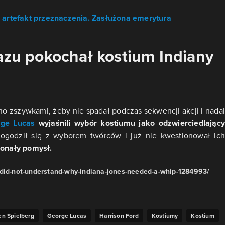
i artefakt przeznaczenia. Zasłużona emerytura
razu pokochał kostium Indiany
o zszywkami, żeby nie spadał podczas sekwencji akcji i nadal
ge Lucas
wyjaśnili wybór kostiumu jako odzwierciedlając
pogodził się z wyborem twórców i już nie kwestionował ich
konały pomysł.
-did-not-understand-why-indiana-jones-needed-a-whip-1284993/
en Spielberg
George Lucas
Harrison Ford
Kostiumy
Kostium