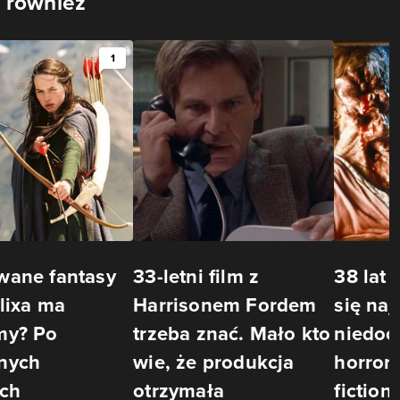
 również
1
wane fantasy
33-letni film z
38 lat 
lixa ma
Harrisonem Fordem
się naj
my? Po
trzeba znać. Mało kto
niedoc
nych
wie, że produkcja
horror
ach
otrzymała
fiction