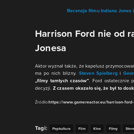
Recenzja filmu Indiana Jones 
Harrison Ford nie od 
Jonesa
Aktor wyznał także, że kapelusz przymocowan
ma po nich blizny.
Steven Spielberg
i
Geor
„filmy tamtych czasów”
. Ford ostatecznie 
decyzji.
Z czasem okazało się, że był to dos
Źródło:
https://www.gamereactor.eu/harrison-ford
Tagi:
Popkultura
Film
Kino
Filmy
Stev