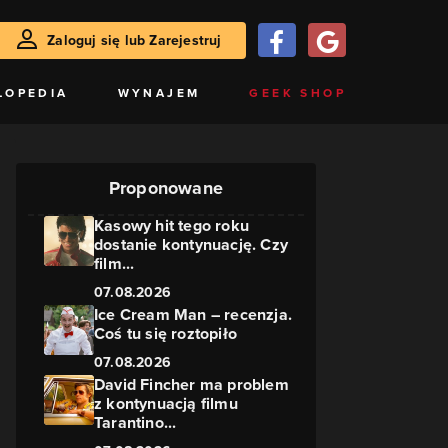
Zaloguj się lub Zarejestruj
LOPEDIA
WYNAJEM
GEEK SHOP
Proponowane
Kasowy hit tego roku
dostanie kontynuację. Czy
film...
07.08.2026
Ice Cream Man – recenzja.
Coś tu się roztopiło
07.08.2026
David Fincher ma problem
z kontynuacją filmu
Tarantino...