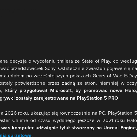
na decyzja o wycofaniu trailera ze State of Play, co według
ować przedstawicieli Sony. Ostatecznie zwiastun pojawił się na
ateriałem po wcześniejszych pokazach Gears of War: E-Day
zostały potwierdzone przez żadną ze stron, niemniej w oczy
m, który przygotował Microsoft, by promować nowe Halo,
zgrywki zostały zarejestrowane na PlayStation 5 PRO
.
ca 2026 roku, ukazując się równocześnie na PC, PlayStation 5
aster Chiefie od czasu wydanego jeszcze w 2021 roku Halo
y was komputer udźwignie tytuł stworzony na Unreal Engine,
nia sprzętowe
.