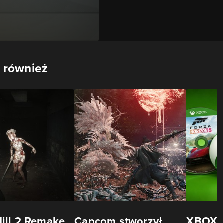
 również
Hill 2 Remake
Capcom stworzył
XBOX j