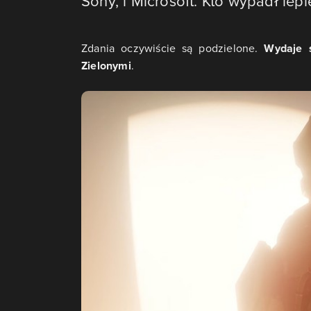
Sony, i Microsoft. Kto wypadł lepi
Zdania oczywiście są podzielone.
Wydaje s
Zielonymi
.