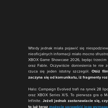
Wtedy jednak miała pojawić się niespodziewa
nieoficjalnych informacji miało mocno sfrustr
XBOX Game Showcase 2026, będąc trzecim m
oraz Fable. Oczywiście doniesienia te nie 
rzuca się jeden istotny szczegół.
Otóż fil
zaczyna się od komunikatu, iż fragmenty ro
Halo: Campaign Evolved trafi na rynek 28 lip
oraz XBOX Series X/S. To pierwsza gra o M
Infinite.
Jeżeli jednak zastanawiacie się, cz
to już teraz
możecie sprawdzić jego wymaga