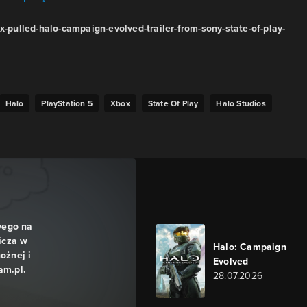
x-pulled-halo-campaign-evolved-trailer-from-sony-state-of-play-
Halo
PlayStation 5
Xbox
State Of Play
Halo Studios
wego na
icza w
Halo: Campaign
ożnej i
Evolved
am.pl.
28.07.2026