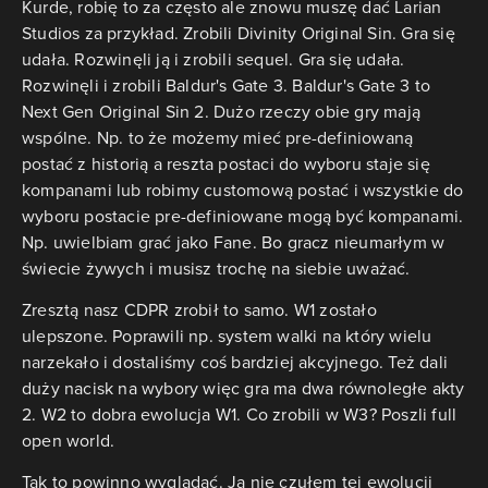
Kurde, robię to za często ale znowu muszę dać Larian
Studios za przykład. Zrobili Divinity Original Sin. Gra się
udała. Rozwinęli ją i zrobili sequel. Gra się udała.
Rozwinęli i zrobili Baldur's Gate 3. Baldur's Gate 3 to
Next Gen Original Sin 2. Dużo rzeczy obie gry mają
wspólne. Np. to że możemy mieć pre-definiowaną
postać z historią a reszta postaci do wyboru staje się
kompanami lub robimy customową postać i wszystkie do
wyboru postacie pre-definiowane mogą być kompanami.
Np. uwielbiam grać jako Fane. Bo gracz nieumarłym w
świecie żywych i musisz trochę na siebie uważać.
Zresztą nasz CDPR zrobił to samo. W1 zostało
ulepszone. Poprawili np. system walki na który wielu
narzekało i dostaliśmy coś bardziej akcyjnego. Też dali
duży nacisk na wybory więc gra ma dwa równoległe akty
2. W2 to dobra ewolucja W1. Co zrobili w W3? Poszli full
open world.
Tak to powinno wyglądać. Ja nie czułem tej ewolucji