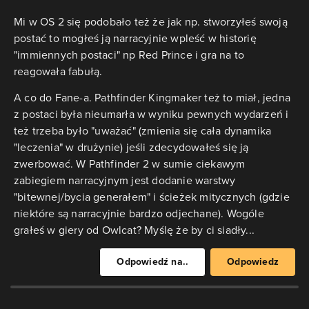
Mi w OS 2 się podobało też że jak np. stworzyłeś swoją
postać to mogłeś ją narracyjnie wpleść w historię
"immiennych postaci" np Red Prince i gra na to
reagowała fabułą.
A co do Fane-a. Pathfinder Kingmaker też to miał, jedna
z postaci była nieumarła w wyniku pewnych wydarzeń i
też trzeba było "uważać" (zmienia się cała dynamika
"leczenia" w drużynie) jeśli zdecydowałeś się ją
zwerbować. W Pathfinder 2 w sumie ciekawym
zabiegiem narracyjnym jest dodanie warstwy
"bitewnej/bycia generałem" i ścieżek mitycznych (gdzie
niektóre są narracyjnie bardzo odjechane). Wogóle
grałeś w giery od Owlcat? Myślę że by ci siadły...
Odpowiedź na..
Odpowiedz