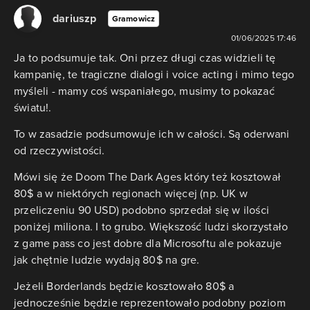
dariuszp
Gramowicz
01/06/2025 17:46
Ja to podsumuje tak. Oni przez długi czas widzieli tę
kampanię, te tragiczne dialogi i voice acting i mimo tego
myśleli - mamy coś wspaniałego, musimy to pokazać
światu!.
To w zasadzie podsumowuje ich w całości. Są oderwani
od rzeczywistości.
Mówi się że Doom The Dark Ages który też kosztował
80$ a w niektórych regionach więcej (np. UK w
przeliczeniu 90 USD) podobno sprzedał się w ilości
poniżej miliona. I to grubo. Większość ludzi skorzystało
z game pass co jest dobre dla Microsoftu ale pokazuje
jak chętnie ludzie wydają 80$ na gre.
Jeżeli Borderlands będzie kosztowało 80$ a
jednocześnie będzie reprezentowało podobny poziom