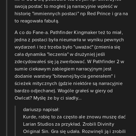
swoją postać to mogłeś ją narracyjnie wpleść w
historię "immiennych postaci" np Red Prince i gra na
to reagowała fabułą.
A co do Fane-a. Pathfinder Kingmaker też to miał,
jedna z postaci była nieumarła w wyniku pewnych
wydarzeń i też trzeba było "uważać" (zmienia się
cała dynamika "leczenia" w drużynie) jeśli
zdecydowałeś się ją zwerbować. W Pathfinder 2 w
sumie ciekawym zabiegiem narracyjnym jest
dodanie warstwy "bitewnej/bycia generałem" i
ścieżek mitycznych (gdzie niektóre są narracyjnie
bardzo odjechane). Wogóle grałeś w giery od
Owlcat? Myślę że by ci siadły...
dariuszp napisał:
Kurde, robię to za często ale znowu muszę dać
Larian Studios za przykład. Zrobili Divinity
Original Sin. Gra się udała. Rozwinęli ją i zrobili