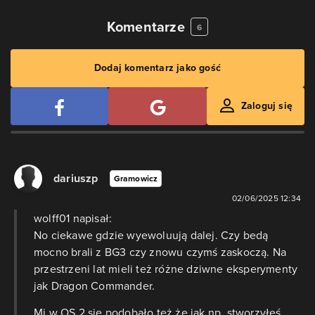
Komentarze
6
Dodaj komentarz jako gość
Zaloguj się
dariuszp
Gramowicz
02/06/2025 12:34
wolff01 napisał:
No ciekawe gdzie wyewoluują dalej. Czy bedą
mocno brali z BG3 czy znowu czymś zaskoczą. Na
przestrzeni lat mieli też różne dziwne eksperymenty
jak Dragon Commander.
Mi w OS 2 się podobało też że jak np. stworzyłeś