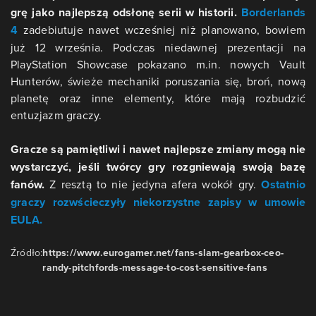
grę jako najlepszą odsłonę serii w historii.
Borderlands
4
zadebiutuje nawet wcześniej niż planowano, bowiem
już 12 września. Podczas niedawnej prezentacji na
PlayStation Showcase pokazano m.in. nowych Vault
Hunterów, świeże mechaniki poruszania się, broń, nową
planetę oraz inne elementy, które mają rozbudzić
entuzjazm graczy.
Gracze są pamiętliwi i nawet najlepsze zmiany mogą nie
wystarczyć, jeśli twórcy gry rozgniewają swoją bazę
fanów.
Z resztą to nie jedyna afera wokół gry.
Ostatnio
graczy rozwścieczyły niekorzystne zapisy w umowie
EULA.
Źródło:
https://www.eurogamer.net/fans-slam-gearbox-ceo-
randy-pitchfords-message-to-cost-sensitive-fans