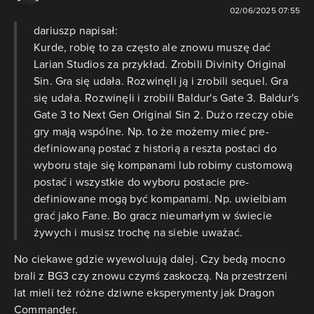
02/06/2025 07:55
dariuszp napisał:
Kurde, robię to za często ale znowu muszę dać
Larian Studios za przykład. Zrobili Divinity Original
Sin. Gra się udała. Rozwinęli ją i zrobili sequel. Gra
się udała. Rozwinęli i zrobili Baldur's Gate 3. Baldur's
Gate 3 to Next Gen Original Sin 2. Dużo rzeczy obie
gry mają wspólne. Np. to że możemy mieć pre-
definiowaną postać z historią a reszta postaci do
wyboru staje się kompanami lub robimy customową
postać i wszystkie do wyboru postacie pre-
definiowane mogą być kompanami. Np. uwielbiam
grać jako Fane. Bo gracz nieumarłym w świecie
żywych i musisz trochę na siebie uważać.
No ciekawe gdzie wyewoluują dalej. Czy bedą mocno
brali z BG3 czy znowu czymś zaskoczą. Na przestrzeni
lat mieli też różne dziwne eksperymenty jak Dragon
Commander.