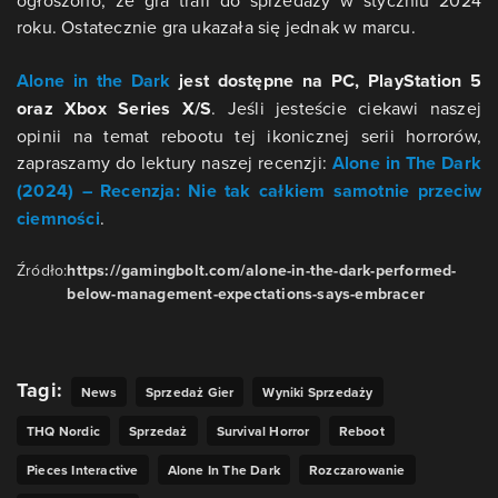
ogłoszono, że gra trafi do sprzedaży w styczniu 2024
roku. Ostatecznie gra ukazała się jednak w marcu.
Alone in the Dark
jest dostępne na PC, PlayStation 5
oraz Xbox Series X/S
. Jeśli jesteście ciekawi naszej
opinii na temat rebootu tej ikonicznej serii horrorów,
zapraszamy do lektury naszej recenzji:
Alone in The Dark
(2024) – Recenzja: Nie tak całkiem samotnie przeciw
ciemności
.
Źródło:
https://gamingbolt.com/alone-in-the-dark-performed-
below-management-expectations-says-embracer
Tagi:
News
Sprzedaż Gier
Wyniki Sprzedaży
THQ Nordic
Sprzedaż
Survival Horror
Reboot
Pieces Interactive
Alone In The Dark
Rozczarowanie