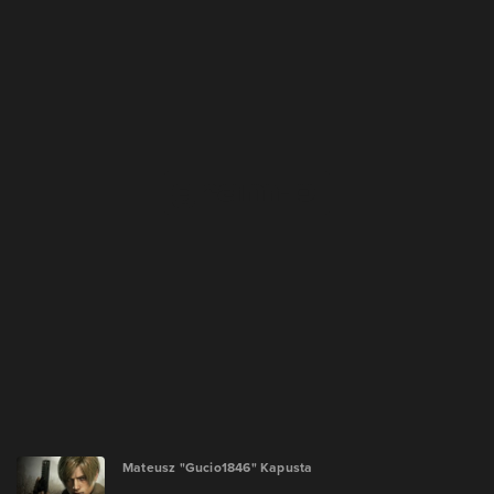
Mateusz "Gucio1846" Kapusta