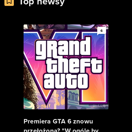
Top newsy
6
Premiera GTA 6 znowu
przełożona? "W ogóle by