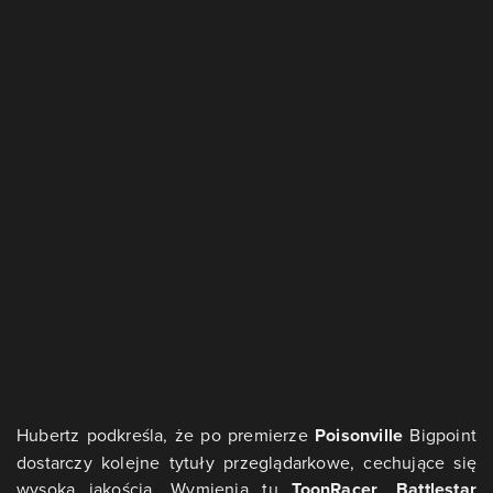
Hubertz podkreśla, że po premierze
Poisonville
Bigpoint
dostarczy kolejne tytuły przeglądarkowe, cechujące się
wysoką jakością. Wymienia tu
ToonRacer
,
Battlestar