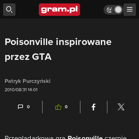
Poisonville inspirowane
przez GTA
Patryk Purczyński
2010/08/31 14:01
0
0
Przeglądarkowa gra
Poisonville
czerpie