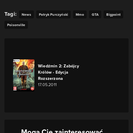
Tagi:
News
Patryk Purczyński
Mmo
GTA
Bigpoint
Poisonville
Wiedźmin 2: Zabójcy
Królów - Edycja
Rozszerzona
17.05.2011
Mogą Cię zainteresować