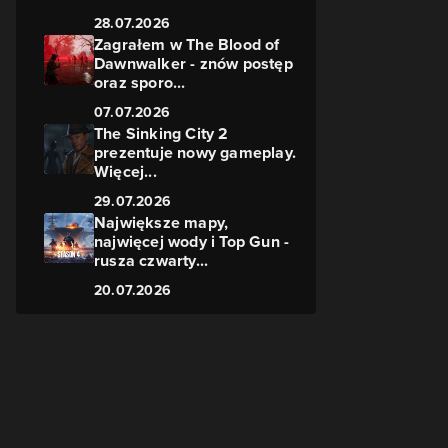
28.07.2026
Zagrałem w The Blood of
Dawnwalker - znów postęp
oraz sporo...
07.07.2026
The Sinking City 2
prezentuje nowy gameplay.
Więcej...
29.07.2026
Największe mapy,
najwięcej wody i Top Gun -
rusza czwarty...
20.07.2026