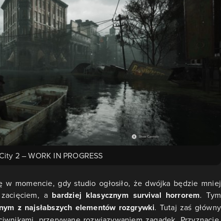
 City 2 – WORK IN PROGRESS
ę w momencie, gdy studio ogłosiło, że dwójka będzie mniej
 zacięciem, a
bardziej klasycznym survival horrorem
. Tym
dnym z najsłabszych elementów rozgrywki
. Tutaj zaś główny
ciwnikami, przerywane rozwiązywaniem zagadek. Przyznacie,