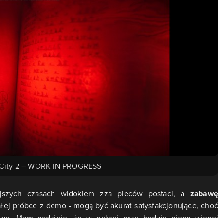
 City 2 – WORK IN PROGRESS
jszych czasach widokiem zza pleców postaci, a
zabawę
małej próbce z demo - mogą być akurat satysfakcjonujące, choć
atwe. Mam nadzieję, że w pełnej grze będzie nieco więcej