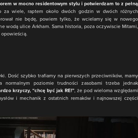
orrorem w mocno residentowym stylu i potwierdzam to z pełną
ło za wiele, raptem około dwóch godzin w dwóch różnych
ilerował nie będę, powiem tylko, że wcielamy się w nowego
ne wodą ulice Arkham. Sama historia, poza oczywiscie Mitami,
 opowieścią.
ywki. Dość szybko trafiamy na pierwszych przeciwników, mamy
a normalnym poziomie trudności zasobami trzeba jednak
ardzo krzyczy, “chcę być jak RE!”
, że pod wieloma względami
mysłów i mechanik z ostatnich remaków i najnowszej części