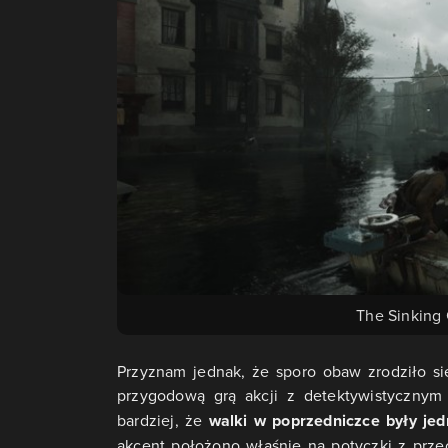
The Sinking
Przyznam jednak, że sporo obaw zrodziło si
przygodową grą akcji z detektywistycznym
bardziej, że
walki w poprzedniczce były je
akcent położono właśnie na potyczki z prze