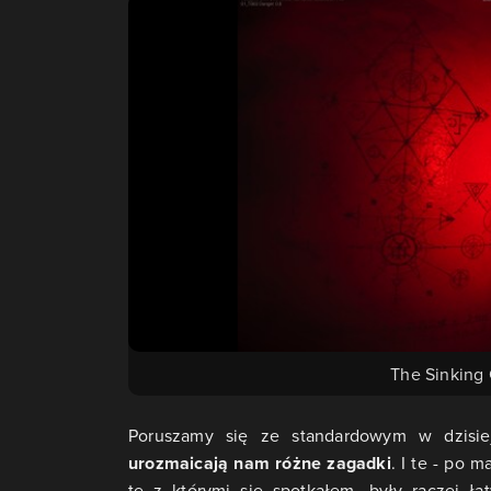
The Sinking
Poruszamy się ze standardowym w dzisie
urozmaicają nam różne zagadki
. I te - po 
te z którymi się spotkałem, były raczej ł