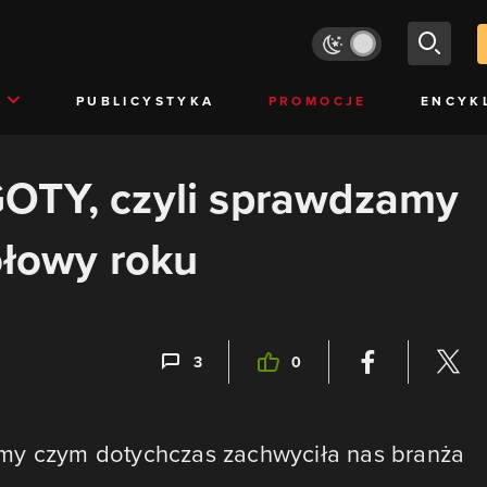
PUBLICYSTYKA
PROMOCJE
ENCYK
OTY, czyli sprawdzamy
ołowy roku
3
0
amy czym dotychczas zachwyciła nas branża