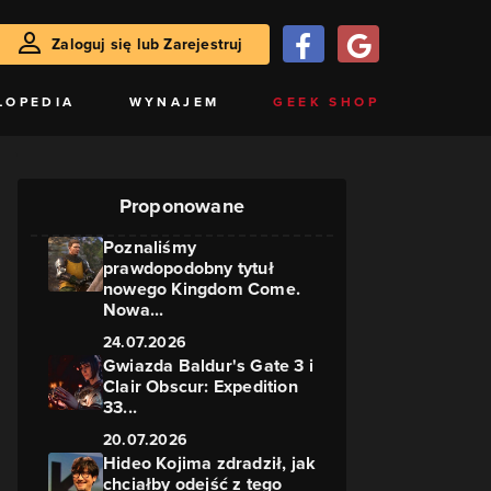
Zaloguj się lub Zarejestruj
LOPEDIA
WYNAJEM
GEEK SHOP
Proponowane
Poznaliśmy
prawdopodobny tytuł
nowego Kingdom Come.
Nowa...
24.07.2026
Gwiazda Baldur's Gate 3 i
Clair Obscur: Expedition
33...
20.07.2026
Hideo Kojima zdradził, jak
chciałby odejść z tego