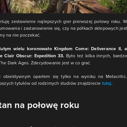
ntuję zestawienie najlepszych gier pierwszej połowy roku. W
wania i zastanowienie się, czy na półkach sklepowych jest
my na nie poczekać.
utym wielu koronowało Kingdom Come: Deliverance II, a
e Clair Obscur: Expedition 33.
Było też kilka innych, bardzo
 The Dark Ages. Zdecydowanie jest w co grać.
i obiektywnym oparłem się tylko na wyniku na Metacritic.
epszych tytułów od rodzimych studiów znajdziecie
tutaj
.
stan na połowę roku