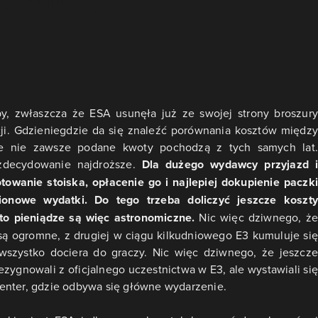
by, zwłaszcza że ESA usunęła już ze swojej strony broszury
ji. Gdzieniegdzie da się znaleźć porównania kosztów między
le nie zawsze podane kwoty pochodzą z tych samych lat.
 zdecydowanie najdroższe.
Dla dużego wydawcy przyjazd i
wanie stoiska, opłacenie go i najlepiej dokupienie paczki
ionowe wydatki. Do tego trzeba doliczyć jeszcze koszty
to pieniądze są więc astronomiczne.
Nic więc dziwnego, ż
y są ogromne, z drugiej w ciągu kilkudniowego E3 kumuluje się
e wszystko dociera do graczy. Nic więc dziwnego, że jeszcze
zygnowali z oficjalnego uczestnictwa w E3, ale wystawiali się
enter, gdzie odbywa się główne wydarzenie.