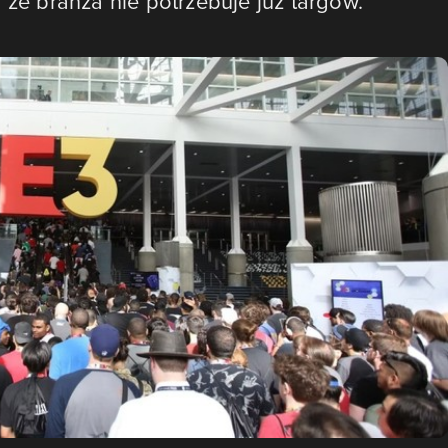
 że branża nie potrzebuje już targów.