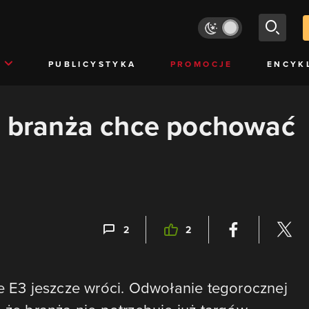
PUBLICYSTYKA
PROMOCJE
ENCYK
y branża chce pochować
2
2
że E3 jeszcze wróci. Odwołanie tegorocznej