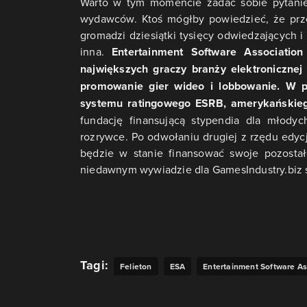
Warto w tym momencie zadać sobie pytanie
wydawców. Ktoś mógłby powiedzieć, że przec
gromadzi dziesiątki tysięcy odwiedzających i
inna.
Entertainment Software Association
największych graczy branży elektronicznej 
promowanie gier wideo i lobbowanie. W p
systemu ratingowego ESRB, amerykańskieg
fundację finansującą stypendia dla młodyc
rozrywce. Po odwołaniu drugiej z rzędu edyc
będzie w stanie finansować swoje pozostałe
niedawnym wywiadzie dla GamesIndustry.biz s
Tagi:
Felieton
ESA
Entertainment Software As