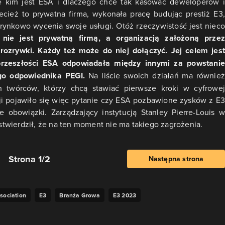
 kim jest ESA i dlaczego chce tak kasować deweloperów i
ież to prywatna firma, wykonała pracę budując prestiż E3,
 rynkowo wycenia swoje usługi. Otóż rzeczywistość jest nieco
 nie jest prywatną firmą, a organizacją założoną przez
rozrywki. Każdy też może do niej dołączyć. Jej celem jest
rzeszłości ESA odpowiadała między innymi za powstanie
o odpowiednika PEGI.
Na liście swoich działań ma również
h twórców, którzy chcą stawiać pierwsze kroki w cyfrowej
ji pojawiło się więc pytanie czy ESA pozbawione zysków z E3
 obowiązki. Zarządzający instytucją Stanley Pierre-Louis w
twierdził, że na ten moment nie ma takiego zagrożenia.
Strona 1/2
Następna strona
sociation
E3
Branża Growa
E3 2023