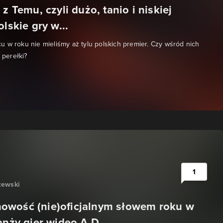
 z Temu, czyli dużo, tanio i niskiej
olskie gry w...
 w roku nie mieliśmy aż tylu polskich premier. Czy wśród nich
ś perełki?
1
zewski
wość (nie)oficjalnym słowem roku w
anży gier wideo A.D...