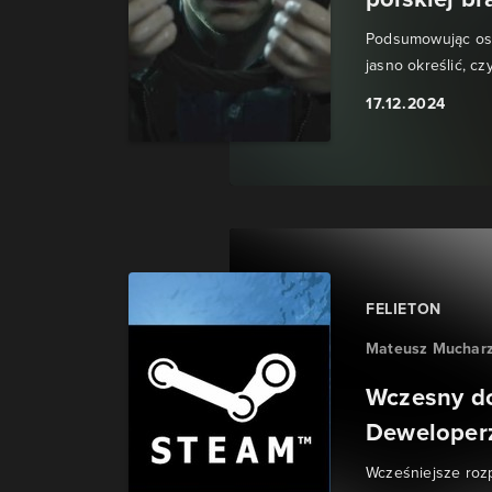
Podsumowując osta
jasno określić, cz
17.12.2024
FELIETON
Mateusz Muchar
Wczesny do
Deweloperz
Wcześniejsze roz