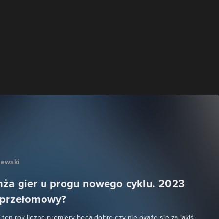
zewski
nża gier u progu nowego cyklu. 2023
 przełomowy?
ten rok liczne premiery będą dobre czy nie okaże się za jakiś