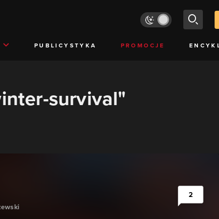
PUBLICYSTYKA
PROMOCJE
ENCYK
inter-survival"
2
zewski