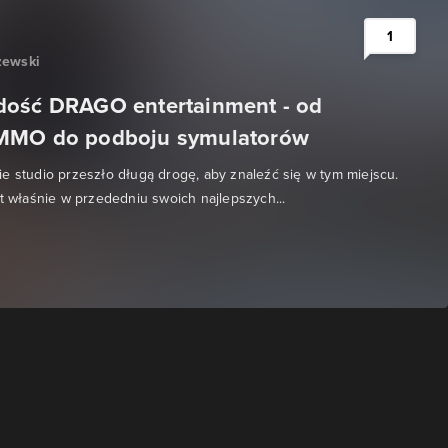
1
zewski
dość DRAGO entertainment - od
MMO do podboju symulatorów
e studio przeszło długą drogę, aby znaleźć się w tym miejscu.
st właśnie w przededniu swoich najlepszych...