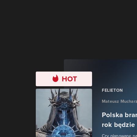
HOT
FELIETON
Mateusz Muchar
Polska bra
rok będzie
Czy planowane na 