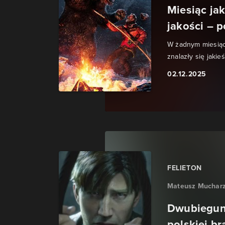
Miesiąc jak
jakości – p
W żadnym miesiącu
znalazły się jakie
02.12.2025
FELIETON
Mateusz Muchar
Dwubieguno
polskiej br