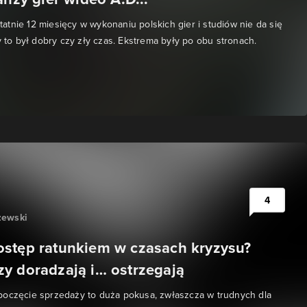
tnie 12 miesięcy w wykonaniu polskich gier i studiów nie da się
y to był dobry czy zły czas. Ekstrema były po obu stronach.
4
zewski
stęp ratunkiem w czasach kryzysu?
y doradzają i… ostrzegają
poczęcie sprzedaży to duża pokusa, zwłaszcza w trudnych dla