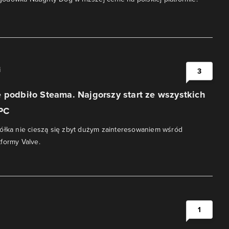
i
3
 podbiło Steama. Najgorszy start ze wszystkich
 PC
ółka nie cieszą się zbyt dużym zainteresowaniem wśród
formy Valve.
1