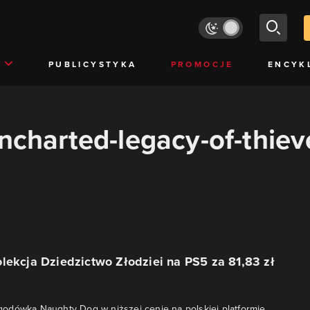
PUBLICYSTYKA
PROMOCJE
ENCYK
ncharted-legacy-of-thiev
lekcja Dziedzictwo Złodziei na PS5 za 81,83 zł
odówka Naughty Dog w niższej cenie na polskiej platformie.