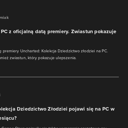
niak
PC z oficjalną datą premiery. Zwiastun pokazuje
ę premiery Uncharted: Kolekcja Dziedzictwo złodziei na PC.
ież zwiastun, który pokazuje ulepszenia.
i
lekcja Dziedzictwo Złodziei pojawi się na PC w
esiącu?