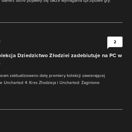
c Games Store pojawiły się także wymagania sprzętowe gry.
i
2
lekcja Dziedzictwo Złodziei zadebiutuje na PC w
?
eam zaktualizowano datę premiery kolekcji zawierającej
 Uncharted 4: Kres Złodzieja i Uncharted: Zaginione