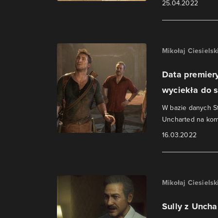
25.04.2022
Mikołaj Ciesielsk
Data premiery
wyciekła do s
W bazie danych St
Uncharted na kom
16.03.2022
Mikołaj Ciesielsk
Sully z Unch