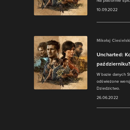
Na platformie Epi
10.09.2022
Mikołaj Ciesielsk
Uncharted: Ko
październiku
W bazie danych St
odświeżone wersje
Dziedzictwo.
26.06.2022