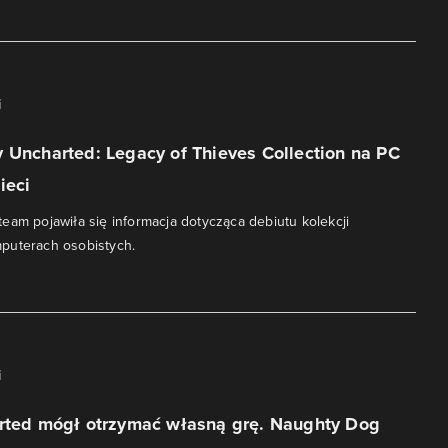
i
 Uncharted: Legacy of Thieves Collection na PC
ieci
eam pojawiła się informacja dotycząca debiutu kolekcji
puterach osobistych.
i
arted mógł otrzymać własną grę. Naughty Dog