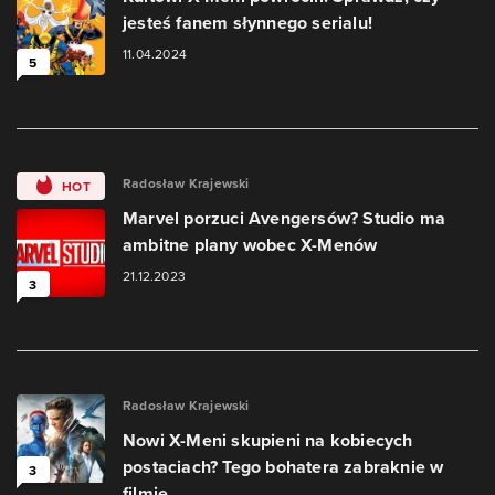
jesteś fanem słynnego serialu!
11.04.2024
5
Radosław Krajewski
HOT
Marvel porzuci Avengersów? Studio ma
ambitne plany wobec X-Menów
21.12.2023
3
Radosław Krajewski
Nowi X-Meni skupieni na kobiecych
postaciach? Tego bohatera zabraknie w
3
filmie