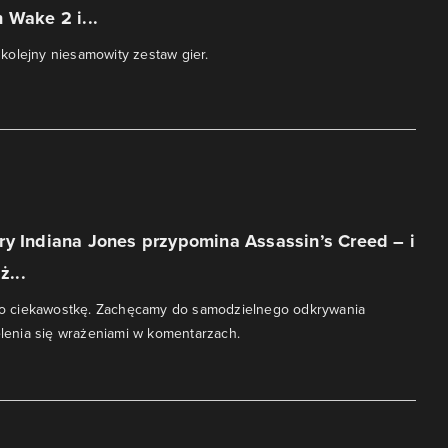
 Wake 2 i...
olejny niesamowity zestaw gier.
y Indiana Jones przypomina Assassin’s Creed – i
ż...
ako ciekawostkę. Zachęcamy do samodzielnego odkrywania
ielenia się wrażeniami w komentarzach.