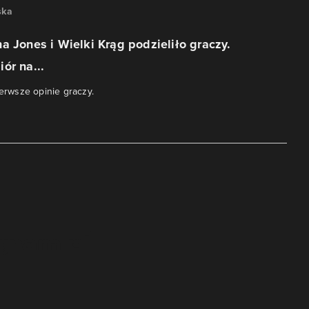
ska
a Jones i Wielki Krąg podzieliło graczy.
ór na...
ierwsze opinie graczy.