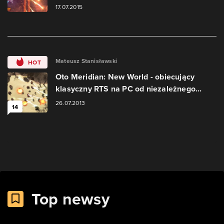
17.07.2015
Mateusz Stanisławski
HOT
Oto Meridian: New World - obiecujący
klasyczny RTS na PC od niezależnego...
26.07.2013
14
Top newsy