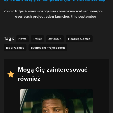
Źródło:
https://www.videogamer.com/news/sci-fi-action-rpg-
everreach-project-eden-launches-this-september
Tagi:
News
Trailer
Zwiastun
Headup Games
Elder Games
Everreach: Project Eden
Mogą Cię zainteresować
również