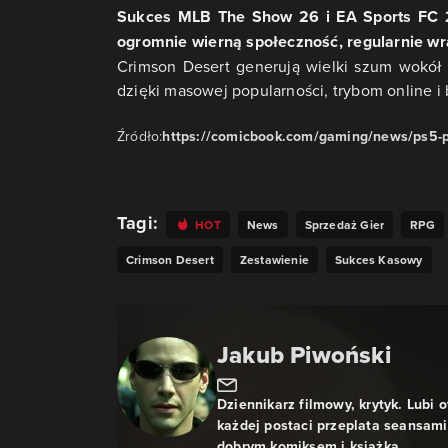
Sukces MLB The Show 26 i EA Sports FC 2
ogromnie wierną społeczność, regularnie wra
Crimson Desert generują wielki szum wokół 
dzięki masowej popularności, trybom online i 
Źródło:
https://comicbook.com/gaming/news/ps5-pl
Tagi:
HOT
News
Sprzedaż Gier
RPG
Crimson Desert
Zestawienie
Sukces Kasowy
Jakub Piwoński
Dziennikarz filmowy, krytyk. Lubi 
każdej postaci przeplata seansami 
dobrym komiksem i książką.