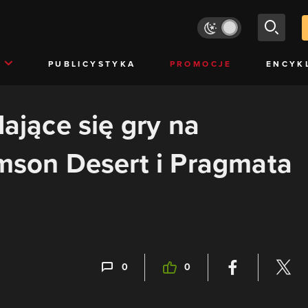
PUBLICYSTYKA
PROMOCJE
ENCYK
dające się gry na
imson Desert i Pragmata
0
0