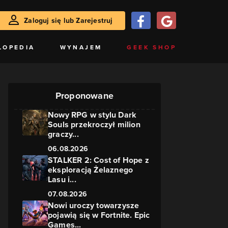
Zaloguj się lub Zarejestruj
LOPEDIA
WYNAJEM
GEEK SHOP
Proponowane
Nowy RPG w stylu Dark
Souls przekroczył milion
graczy...
06.08.2026
STALKER 2: Cost of Hope z
eksploracją Żelaznego
Lasu i...
07.08.2026
Nowi uroczy towarzysze
pojawią się w Fortnite. Epic
Games...