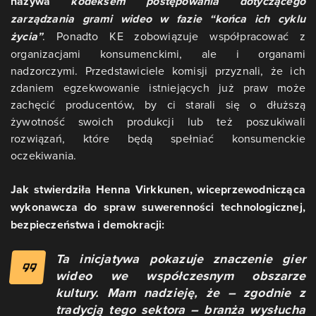
nazywa
kodeksem postępowania dotyczącego
zarządzania grami wideo w fazie “końca ich cyklu
życia”
. Ponadto KE zobowiązuje współpracować z
organizacjami konsumenckimi, ale i organami
nadzorczymi. Przedstawiciele komisji przyznali, że ich
zdaniem egzekwowanie istniejących już praw może
zachęcić producentów, by ci starali się o dłuższą
żywotność swoich produkcji lub też poszukiwali
rozwiązań, które będą spełniać konsumenckie
oczekiwania.
Jak stwierdziła Henna Virkkunen, wiceprzewodnicząca
wykonawcza do spraw suwerenności technologicznej,
bezpieczeństwa i demokracji:
Ta inicjatywa pokazuje znaczenie gier
wideo we współczesnym obszarze
kultury. Mam nadzieję, że – zgodnie z
tradycją tego sektora – branża wysłucha