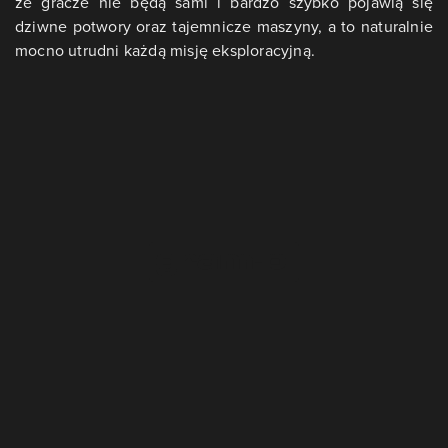
że gracze nie będą sami i bardzo szybko pojawią się
dziwne potwory oraz tajemnicze maszyny, a to naturalnie
mocno utrudni każdą misję eksploracyjną.