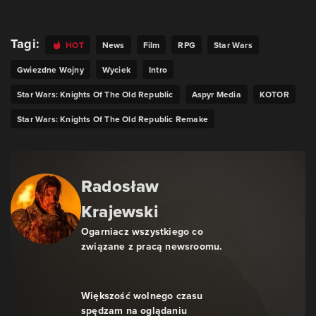
Tagi:
HOT
News
Film
RPG
Star Wars
Gwiezdne Wojny
Wyciek
Intro
Star Wars: Knights Of The Old Republic
Aspyr Media
KOTOR
Star Wars: Knights Of The Old Republic Remake
Radosław
Krajewski
Ogarniacz wszystkiego co
związane z pracą newsroomu.
Większość wolnego czasu
spędzam na oglądaniu