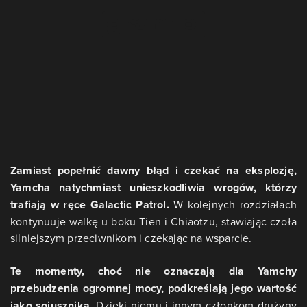
Zamiast popełnić dawny błąd i czekać na eksplozję,
Yamcha natychmiast unieszkodliwia wrogów, którzy
trafiają w ręce Galactic Patrol.
W kolejnych rozdziałach
kontynuuje walkę u boku Tien i Chiaotzu, stawiając czoła
silniejszym przeciwnikom i czekając na wsparcie.
Te momenty, choć nie oznaczają dla Yamchy
przebudzenia ogromnej mocy, podkreślają jego wartość
jako sojusznika.
Dzięki niemu i innym członkom drużyny