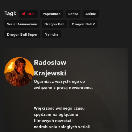
Tagi:
HOT
Popkultura
Serial
Anime
Serial Animowany
Dragon Ball
Dragon Ball Z
Dragon Ball Super
Yamcha
Radosław
Krajewski
Ogarniacz wszystkiego co
związane z pracą newsroomu.
Większość wolnego czasu
spędzam na oglądaniu
filmowych nowości i
nadrabianiu zaległych seriali.