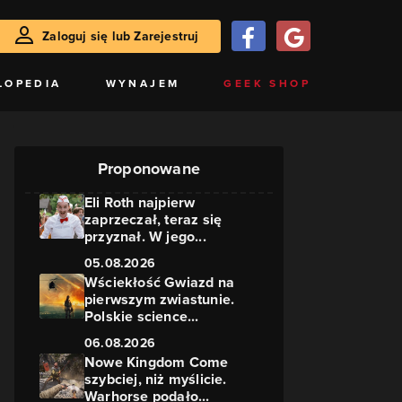
Zaloguj się lub Zarejestruj
LOPEDIA
WYNAJEM
GEEK SHOP
Proponowane
Eli Roth najpierw
zaprzeczał, teraz się
przyznał. W jego...
05.08.2026
Wściekłość Gwiazd na
pierwszym zwiastunie.
Polskie science...
06.08.2026
Nowe Kingdom Come
szybciej, niż myślicie.
Warhorse podało...