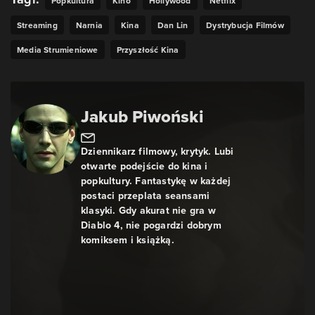
Popkultura
Kino
Hollywood
Netflix
Streaming
Narnia
Kina
Dan Lin
Dystrybucja Filmów
Media Strumieniowe
Przyszłość Kina
Jakub Piwoński
Dziennikarz filmowy, krytyk. Lubi
otwarte podejście do kina i
popkultury. Fantastykę w każdej
postaci przeplata seansami
klasyki. Gdy akurat nie gra w
Diablo 4, nie pogardzi dobrym
komiksem i książką.