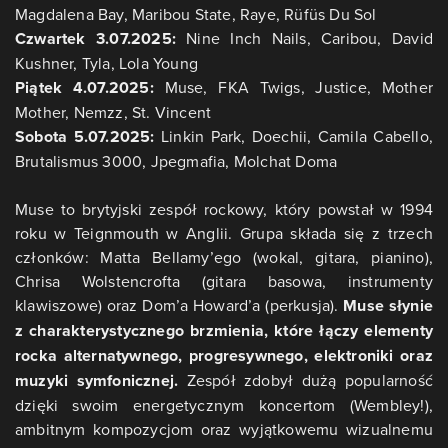
Magdalena Bay, Maribou State, Raye, Rüfüs Du Sol
Czwartek 3.07.2025:
Nine Inch Nails, Caribou, David
Kushner, Tyla, Lola Young
Piątek 4.07.2025:
Muse, FKA Twigs, Justice, Mother
Mother, Nemzz, St. Vincent
Sobota 5.07.2025:
Linkin Park, Doechii, Camila Cabello,
Brutalismus 3000, Jpegmafia, Molchat Doma
Muse to brytyjski zespół rockowy, który powstał w 1994
roku w Teignmouth w Anglii. Grupa składa się z trzech
członków: Matta Bellamy’ego (wokal, gitara, pianino),
Chrisa Wolstencrofta (gitara basowa, instrumenty
klawiszowe) oraz Dom’a Howard’a (perkusja).
Muse słynie
z charakterystycznego brzmienia, które łączy elementy
rocka alternatywnego, progresywnego, elektroniki oraz
muzyki symfonicznej.
Zespół zdobył dużą popularność
dzięki swoim energetycznym koncertom (Wembley!),
ambitnym kompozycjom oraz wyjątkowemu wizualnemu