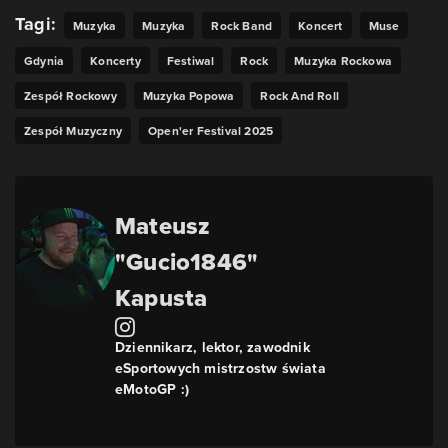
Tagi:
Muzyka
Muzyka
Rock Band
Koncert
Muse
Gdynia
Koncerty
Festiwal
Rock
Muzyka Rockowa
Zespół Rockowy
Muzyka Popowa
Rock And Roll
Zespół Muzyczny
Open'er Festival 2025
Mateusz
"Gucio1846"
Kapusta
Dziennikarz, lektor, zawodnik
eSportowych mistrzostw świata
eMotoGP :)