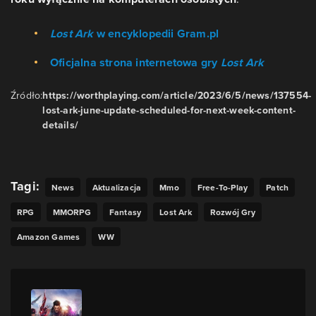
Lost Ark
w encyklopedii Gram.pl
Oficjalna strona internetowa gry
Lost Ark
Źródło:
https://worthplaying.com/article/2023/6/5/news/137554-
lost-ark-june-update-scheduled-for-next-week-content-
details/
Tagi:
News
Aktualizacja
Mmo
Free-To-Play
Patch
RPG
MMORPG
Fantasy
Lost Ark
Rozwój Gry
Amazon Games
WW