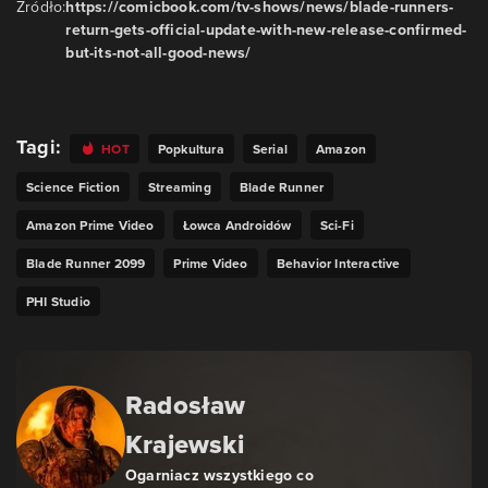
Źródło:
https://comicbook.com/tv-shows/news/blade-runners-
return-gets-official-update-with-new-release-confirmed-
but-its-not-all-good-news/
Tagi:
HOT
Popkultura
Serial
Amazon
Science Fiction
Streaming
Blade Runner
Amazon Prime Video
Łowca Androidów
Sci-Fi
Blade Runner 2099
Prime Video
Behavior Interactive
PHI Studio
Radosław
Krajewski
Ogarniacz wszystkiego co