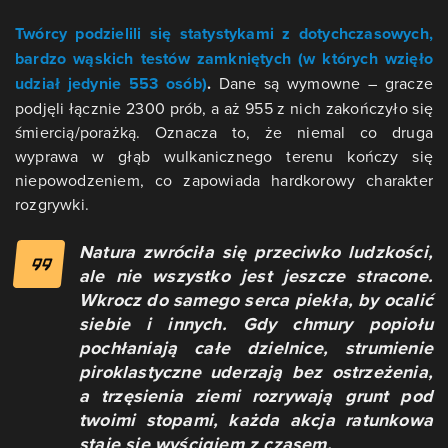
Twórcy podzielili się statystykami z dotychczasowych,
bardzo wąskich testów zamkniętych (w których wzięło
udział jedynie 553 osób)
.
Dane są wymowne – gracze
podjęli łącznie 2300 prób, a aż 955 z nich zakończyło się
śmiercią/porażką. Oznacza to, że niemal co druga
wyprawa w głąb wulkanicznego terenu kończy się
niepowodzeniem, co zapowiada hardkorowy charakter
rozgrywki.
Natura zwróciła się przeciwko ludzkości,
ale nie wszystko jest jeszcze stracone.
Wkrocz do samego serca piekła, by ocalić
siebie i innych. Gdy chmury popiołu
pochłaniają całe dzielnice, strumienie
piroklastyczne uderzają bez ostrzeżenia,
a trzęsienia ziemi rozrywają grunt pod
twoimi stopami, każda akcja ratunkowa
staje się wyścigiem z czasem.