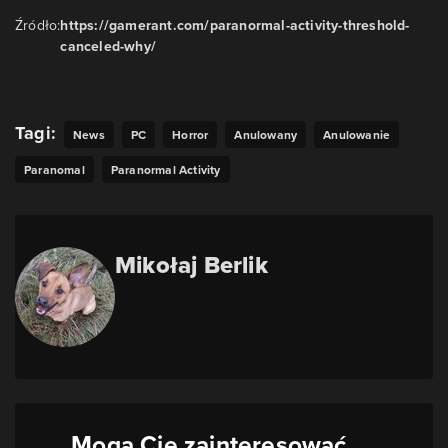
Źródło:
https://gamerant.com/paranormal-activity-threshold-
canceled-why/
Tagi:
News
PC
Horror
Anulowany
Anulowanie
Paranomal
Paranormal Activity
Mikołaj Berlik
Mogą Cię zainteresować