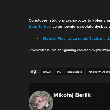
Co istotne, studio przyznało, że to kolej
from Tarkov
, co ponownie wywołało dyskusję o
State of Play już za nami. Tutaj znaj
Źródło:
https://insider-gaming.com/tarkov-pve-wipe
Tagi:
News
PC
Strzelanka
Wczesny Dost
Mikołaj Berlik