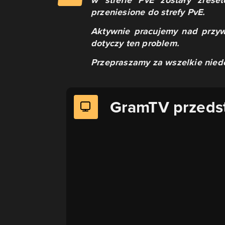
w strefie PvE zostały zrese
przeniesione do strefy PvE.
Aktywnie pracujemy nad przyw
dotyczy ten problem.
Przepraszamy za wszelkie nied
GramTV przeds