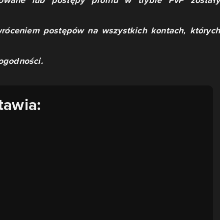
towane lub postępy profilu w trybie PvP zostały
róceniem postępów na wszystkich kontach, których
ogodności.
tawia: