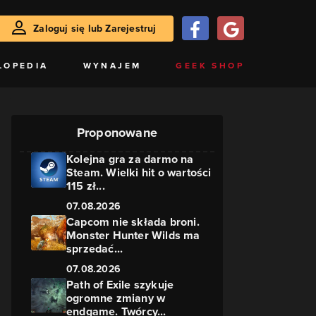
Zaloguj się lub Zarejestruj
LOPEDIA
WYNAJEM
GEEK SHOP
Proponowane
Kolejna gra za darmo na
Steam. Wielki hit o wartości
115 zł...
07.08.2026
Capcom nie składa broni.
Monster Hunter Wilds ma
sprzedać...
07.08.2026
Path of Exile szykuje
ogromne zmiany w
endgame. Twórcy...