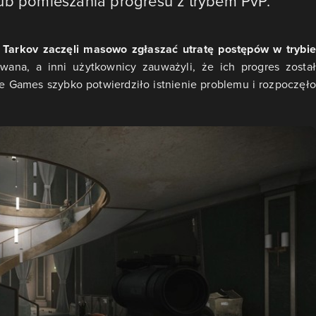
lub pomieszania progresu z trybem PvP.
 Tarkov zaczęli masowo zgłaszać utratę postępów w trybie
wana, a inni użytkownicy zauważyli, że ich progres został
ate Games szybko potwierdziło istnienie problemu i rozpoczęło