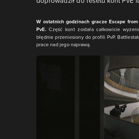
doprowadził do resetu kont PvE 
W ostatnich godzinach gracze Escape from
PvE.
Część kont została całkowicie wyzero
błędnie przeniesiony do profili PvP. Battlest
prace nad jego naprawą.