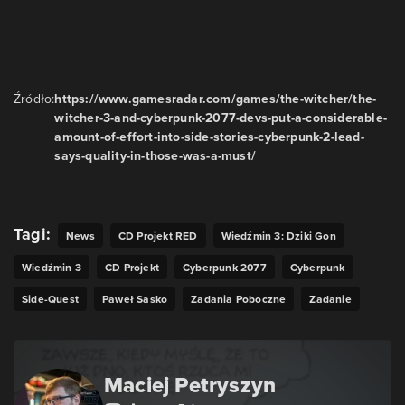
Źródło:
https://www.gamesradar.com/games/the-witcher/the-
witcher-3-and-cyberpunk-2077-devs-put-a-considerable-
amount-of-effort-into-side-stories-cyberpunk-2-lead-
says-quality-in-those-was-a-must/
Tagi:
News
CD Projekt RED
Wiedźmin 3: Dziki Gon
Wiedźmin 3
CD Projekt
Cyberpunk 2077
Cyberpunk
Side-Quest
Paweł Sasko
Zadania Poboczne
Zadanie
Maciej Petryszyn