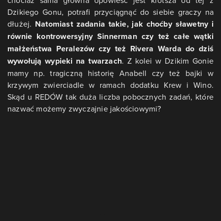
chociaż sama główna opowieść jest krótsza od tej z
Dzikiego Gonu, potrafi przyciągnąć do siebie graczy na
dłużej.
Natomiast zadania takie, jak choćby sławetny i
równie kontrowersyjny Sinnerman czy też całe wątki
małżeństwa Peralezów czy też Rivera Warda do dziś
wywołują wypieki na twarzach
. Z kolei w Dzikim Gonie
mamy np. tragiczną historię Anabell czy też bajki w
krzywym zwierciadle w ramach dodatku Krew i Wino.
Skąd u REDÓW tak duża liczba pobocznych zadań, które
nazwać możemy zwyczajnie jakościowymi?