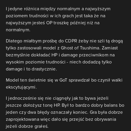
I jedyne różnica między normalnym a najwyższym
poziomem trudności w ich grach jest taka że na
najwyższym jesteś OP troszkę później niż na
normalnym.
Dlatego miałbym prośbę do CDPR żeby nie szli tą drogą
tylko zastosowali model z Ghost of Tsushima. Zamiast
bezmyślnie dokładać HP i damage przeciwnikom na
wysokim poziomie trudności - niech dodadzą tylko
damage i to drastycznie.
Model ten świetnie się w GoT sprawdzał bo czynił walki
ekscytującymi.
I jednocześnie się nie ciągnęły jak to bywa jeżeli
jeszcze dołożysz tonę HP. Był to bardzo dobry balans bo
jeden czy dwa błędy oznaczały koniec. Gra była dobrze
zaprojektowana więc dało się przejść bez obrywania
jeżeli dobrze grałeś.