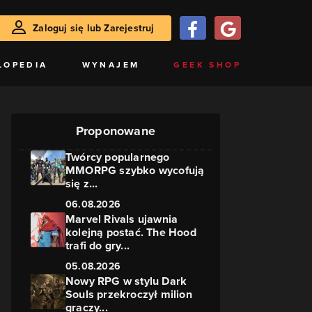
Zaloguj się lub Zarejestruj
LOPEDIA
WYNAJEM
GEEK SHOP
Proponowane
Twórcy popularnego
MMORPG szybko wycofują
się z...
06.08.2026
Marvel Rivals ujawnia
kolejną postać. The Hood
trafi do gry...
05.08.2026
Nowy RPG w stylu Dark
Souls przekroczył milion
graczy...