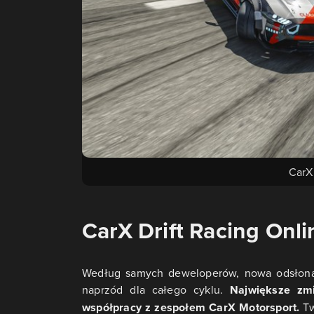
CarX
CarX Drift Racing Onli
Według samych deweloperów, nowa odsłona 
naprzód dla całego cyklu.
Największe zm
współpracy z zespołem CarX Motorsport.
Tw