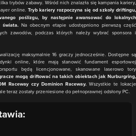
kilka trybów zabawy. Wśród nich znalazła się kampania kariery,
layer online.
Tryb kariery rozpoczyna się od szkoły driftingu,
wanego poślizgu, by następnie awansować do lokalnych
 świata.
Na obecnym etapie udostępniono pierwszą część
nych zawodów, podczas których należy wybrać sponsora i
walizację maksymalnie 16 graczy jednocześnie. Dostępne są
dynki online, które mają stanowić fundament esportowej
torsportu będą licencjonowane, skanowane laserowo tory
i gracze mogą driftować na takich obiektach jak Nurburgring,
 ADM Raceway czy Dominion Raceway.
Wszystkie te lokacj
 ale teraz zostały przeniesione do pełnoprawnej odsłony PC.
tawia: