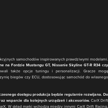
4 fikcyjnych samochodów inspirowanych prawdziwymi modelami.
e na Fordzie Mustangu GT, Nissanie Skyline GT-R R34 czy
wali także opcje tuningu i personalizacji. Gracze mogą
rzynię biegów czy ECU, dostosowując samochód do własnego
wczesnego dostępu produkcja będzie regularnie rozwijana. Do
raz wsparcie dla kolejnych urządzeń i akcesoriów.
CarX Drift
CarX. W skład marki wchodzą między innymi CarX Drift Racing,