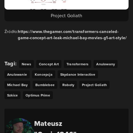
Project Goliath
Źródło:
https://www.thegamer.com/transformers-canceled-
game-concept-art-leak-michael-bay-movies-g1-art-style/
Tagi:
News
Concept Art
Transformers
Anulowany
Anulowanie
Koncepcja
Skydance Interactive
Michael Bay
Bumblebee
Roboty
Project Goliath
Szkice
Optimus Prime
Mateusz