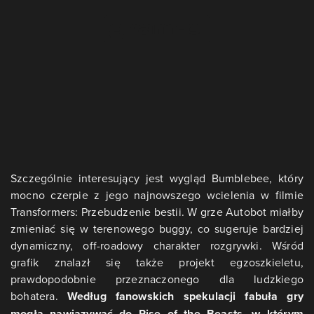
Szczególnie interesujący jest wygląd Bumblebee, który
mocno czerpie z jego najnowszego wcielenia w filmie
Transformers: Przebudzenie bestii. W grze Autobot miałby
zmieniać się w terenowego buggy, co sugeruje bardziej
dynamiczny, off-roadowy charakter rozgrywki. Wśród
grafik znalazł się także projekt egzoszkieletu,
prawdopodobnie przeznaczonego dla ludzkiego
bohatera.
Według fanowskich spekulacji fabuła gry
mogła nawiązywać do Rise of the Beasts, w którym