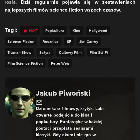
rosła.
Dziś regularnie pojawia się w zestawieniach
najlepszych filmów science fiction wszech czasów.
Tagi:
HOT
Popkultura
Kino
Hollywood
Science Fiction
Rocznica
SF
Jim Carrey
Truman Show
Satyra
Kultowy Film
Film Sci-Fi
Film Science Fiction
Peter Weir
Jakub Piwoński
Dziennikarz filmowy, krytyk. Lubi
otwarte podejście do kina i
popkultury. Fantastykę w każdej
postaci przeplata seansami
klasyki. Gdy akurat nie gra w