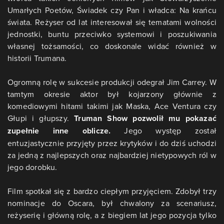
Umarłych Poetów, Świadek czy Pan i władca: Na krańcu
świata. Reżyser od lat interesował się tematami wolności
jednostki, buntu przeciwko systemowi i poszukiwania
własnej tożsamości, co doskonale widać również w
historii Trumana.
Ogromną rolę w sukcesie produkcji odegrał Jim Carrey. W
tamtym okresie aktor był kojarzony głównie z
komediowymi hitami takimi jak Maska, Ace Ventura czy
Głupi i głupszy.
Truman Show pozwolił mu pokazać
zupełnie inne oblicze.
Jego występ został
entuzjastycznie przyjęty przez krytyków i do dziś uchodzi
za jedną z najlepszych oraz najbardziej nietypowych ról w
jego dorobku.
Film spotkał się z bardzo ciepłym przyjęciem. Zdobył trzy
nominacje do Oscara, był chwalony za scenariusz,
reżyserię i główną rolę, a z biegiem lat jego pozycja tylko