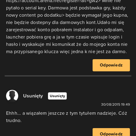
https://account.arena.net/register?alt=gw2> Mnie nie
pytało o serial key. Darmowa jest podstawka gry, każdy
nowy content po dodatku> będzie wymagał jego kupna,
nie będzie dostepny dla darmowych kont.Udało mi się
zarejestrować konto pobrałem instalator i go odpalam,
launcher pobiera grę a ja w tym czasie wpisuje login i
hasło i wyskakuje mi komunikat że do mojego konta nie
ma przypisanego klucza więc jedna k nie jest za darmo.
Odpowiedz
Usunięty
Usunięty
30/08/2015 19:49
Ehhh... a wiązałem jeszcze z tym tytułem nadzieje. Cóż
trudno.
Odpowiedz