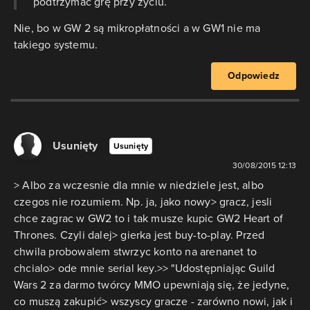
podtrzymać grę przy życiu.
Nie, bo w GW 2 są mikropłatności a w GW1 nie ma
takiego systemu.
Odpowiedz
Usunięty
Usunięty
30/08/2015 12:13
> Albo za wczesnie dla mnie w niedziele jest, albo
czegos nie rozumiem. Np. ja, jako nowy> gracz, jesli
chce zagrac w GW2 to i tak musze kupic GW2 Heart of
Thrones. Czyli dalej> gierka jest buy-to-play. Przed
chwila probowalem stwrzyc konto na arenanet to
chcialo> ode mnie serial key.>> "Udostępniając Guild
Wars 2 za darmo twórcy MMO upewniają się, że jedyne,
co muszą zakupić> wszyscy gracze - zarówno nowi, jak i