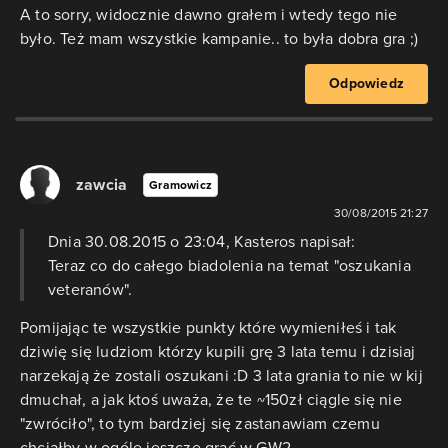
A to sorry, widocznie dawno grałem i wtedy tego nie
było. Też mam wszystkie kampanie.. to była dobra gra ;)
Odpowiedz
zawcia
Gramowicz
30/08/2015 21:27
Dnia 30.08.2015 o 23:04, Kasteros napisał:
Teraz co do całego biadolenia na temat "oszukania
veteranów".
Pomijając te wszystkie punkty które wymieniłeś i tak
dziwię się ludziom którzy kupili grę 3 lata temu i dzisiaj
narzekają że zostali oszukani :D 3 lata grania to nie w kij
dmuchał, a jak ktoś uważa, że te ~150zł ciągle się nie
"zwróciło", to tym bardziej się zastanawiam czemu
chciałby w ogóle jeszcze grać w GW2.