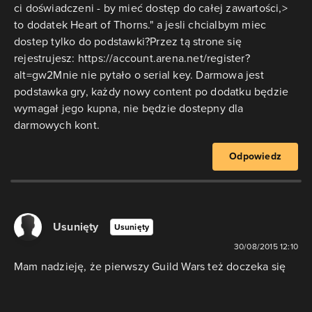
ci doświadczeni - by mieć dostęp do całej zawartości,>
to dodatek Heart of Thorns." a jesli chcialbym miec
dostep tylko do podstawki?Przez tą strone się
rejestrujesz: https://account.arena.net/register?
alt=gw2Mnie nie pytało o serial key. Darmowa jest
podstawka gry, każdy nowy content po dodatku będzie
wymagał jego kupna, nie będzie dostepny dla
darmowych kont.
Odpowiedz
Usunięty
Usunięty
30/08/2015 12:10
Mam nadzieję, że pierwszy Guild Wars też doczeka się
zmiany modelu, jeśli będzie to konieczne, aby
podtrzymać grę przy życiu.