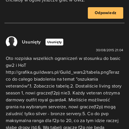
Odpowiedz
Usunięty
Usunięty
30/08/2015 21:04
Oto rozpiska wszelkich ograniczeń w stosunku do basic
gw2 i HoT
http://grafika.guildwars.pl/Guild_wars2/tabela.pngTeraz
co do całego biadolenia na temat "oszukania
veteranów".1. Zobaczcie tabelę.2. Dostaliście living story
season 1, nowi gracze(f2p) nie3. Każdy veteran otrzyma
darmowy outfit royal guarda4. Mieliście możliwość
grania na wybranym serverze, nowi gracze(f2p) mogą
zaludnić tylko silver - bronze servery.5. Co do pvp
maksymalna ranga dla f2p to 20, co za tym idzie raczej
słabe dropy itd.6. Wg tabeli gracze f2p nie będą