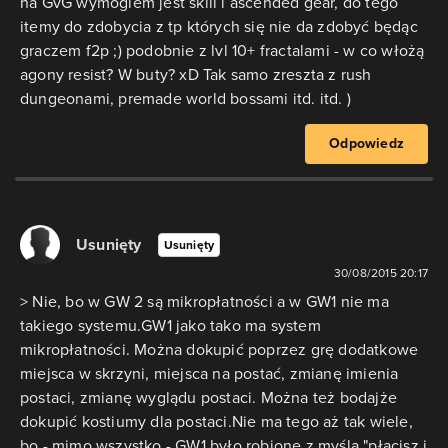
na GvG wymogiem jest skill i ascended gear, do tego
itemy do zdobycia z tp których się nie da zdobyć będąc
graczem f2p ;) podobnie z lvl 10+ fractalami - w co włożą
agony resist? W buty? xD Tak samo zreszta z rush
dungeonami, premade world bossami itd. itd. )
Odpowiedz
Usunięty
Usunięty
30/08/2015 20:17
> Nie, bo w GW 2 są mikropłatności a w GW1 nie ma
takiego systemu.GW1 jako tako ma system
mikropłatności. Można dokupić poprzez grę dodatkowe
miejsca w skrzyni, miejsca na postać, zmianę imienia
postaci, zmianę wyglądu postaci. Można też bodajże
dokupić kostiumy dla postaci.Nie ma tego aż tak wiele,
bo - mimo wszystko - GW1 było robione z myślą "płacisz i