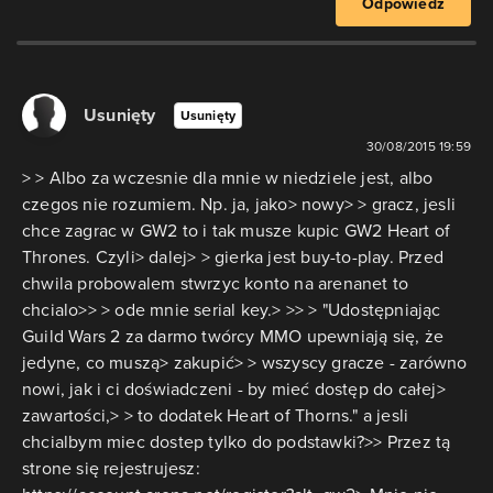
Odpowiedz
Usunięty
Usunięty
30/08/2015 19:59
> > Albo za wczesnie dla mnie w niedziele jest, albo
czegos nie rozumiem. Np. ja, jako> nowy> > gracz, jesli
chce zagrac w GW2 to i tak musze kupic GW2 Heart of
Thrones. Czyli> dalej> > gierka jest buy-to-play. Przed
chwila probowalem stwrzyc konto na arenanet to
chcialo>> > ode mnie serial key.> >> > "Udostępniając
Guild Wars 2 za darmo twórcy MMO upewniają się, że
jedyne, co muszą> zakupić> > wszyscy gracze - zarówno
nowi, jak i ci doświadczeni - by mieć dostęp do całej>
zawartości,> > to dodatek Heart of Thorns." a jesli
chcialbym miec dostep tylko do podstawki?>> Przez tą
strone się rejestrujesz: