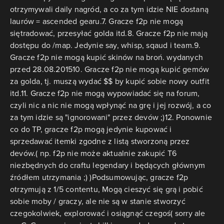
otrzymywali daily nagród, a co za tym idzie NIE dostaną
laurów = ascended gearu.7. Gracze f2p nie mogą
siętradować, przesyłać golda itd.8. Gracze f2p nie mają
dostępu do /map. Jedynie say, whisp, sqaud i team.9.
Gracze f2p nie mogą kupić skinów na broń. wydanych
przed 28.08.201510. Gracze f2p nie mogą kupić gemów
za golda, tj. muszą wydać $$ by kupić sobie nowy outfit
itd.11. Gracze f2p nie mogą wypowiadać się na forum,
czyli nic a nic nie mogą wpłynąć na grę i jej rozwój, a co
za tym idzie są "ignorowani" przez devów ;)12. Ponownie
co do TP, gracze f2p mogą jedynie kupować i
sprzedawać itemki zgodne z listą stworzoną przez
devów.( np. f2p nie może aktualnie zakupić T6
niezbędnych do craftu legendary i będących głównym
źródłem utrzymania ;) )Podsumowując, gracze f2p
otrzymują z 1/5 contentu, Mogą cieszyć się grą i pobić
sobie moby / graczy, ale nie są w stanie stworzyć
czegokolwiek, explorować i osiągnąć czegoś( sorry ale