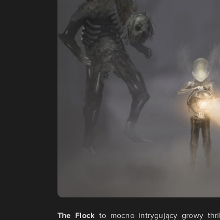
The Flock
to mocno intrygujący growy thril