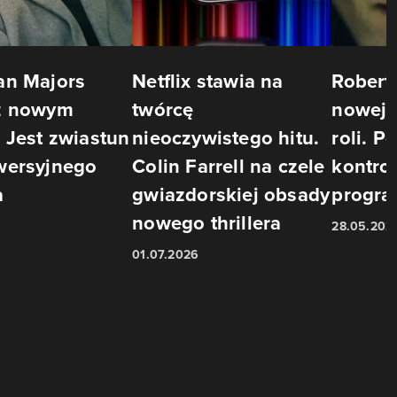
an Majors
Netflix stawia na
Robert
z nowym
twórcę
nowej,
 Jest zwiastun
nieoczywistego hitu.
roli. 
wersyjnego
Colin Farrell na czele
kontro
a
gwiazdorskiej obsady
progra
nowego thrillera
6
28.05.202
01.07.2026