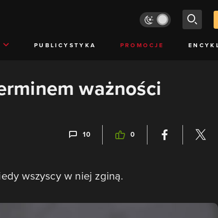
PUBLICYSTYKA
PROMOCJE
ENCYK
 terminem ważności
10
0
iedy wszyscy w niej zginą.