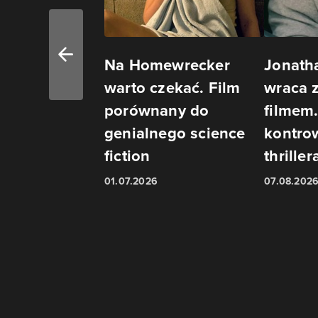
Na Homewrecker
Jonath
warto czekać. Film
wraca 
porównany do
filmem.
genialnego science
kontro
fiction
thriller
01.07.2026
07.08.202