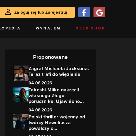
Zaloguj się lub Zarejestruj
LOPEDIA
WYNAJEM
GEEK SHOP
Proponowane
Zagrał Michaela Jacksona.
Teraz trafi do więzienia
04.08.2026
Takeshi Miike nakręcił
własnego Złego
porucznika. Ujawniono...
04.08.2026
Polski thriller wojenny od
twórcy Heweliusza
powalczy o...