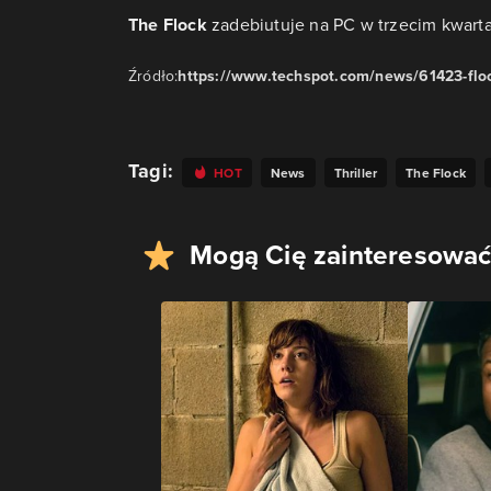
The Flock
zadebiutuje na PC w trzecim kwarta
Źródło:
https://www.techspot.com/news/61423-flock
Tagi:
HOT
News
Thriller
The Flock
Mogą Cię zainteresować