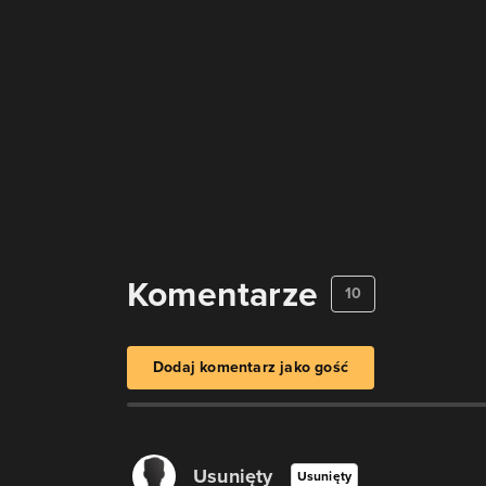
Komentarze
10
Dodaj komentarz jako gość
Usunięty
Usunięty