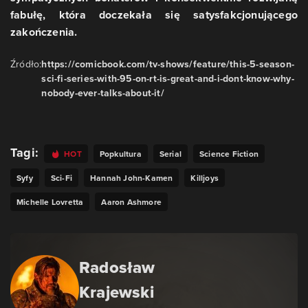
fabułę, która doczekała się satysfakcjonującego
zakończenia.
Źródło:
https://comicbook.com/tv-shows/feature/this-5-season-
sci-fi-series-with-95-on-rt-is-great-and-i-dont-know-why-
nobody-ever-talks-about-it/
Tagi:
HOT
Popkultura
Serial
Science Fiction
Syfy
Sci-Fi
Hannah John-Kamen
Killjoys
Michelle Lovretta
Aaron Ashmore
Radosław
Krajewski