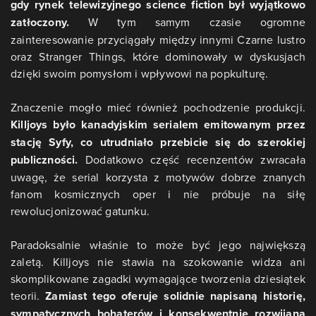
gdy rynek telewizyjnego science fiction był wyjątkowo
zatłoczony.
W tym samym czasie ogromne
zainteresowanie przyciągały między innymi Czarne lustro
oraz Stranger Things, które dominowały w dyskusjach
dzięki swoim pomysłom i wpływowi na popkulturę.
Znaczenie mogło mieć również pochodzenie produkcji.
Killjoys było kanadyjskim serialem emitowanym przez
stację Syfy, co utrudniało przebicie się do szerokiej
publiczności.
Dodatkowo część recenzentów zwracała
uwagę, że serial korzysta z motywów dobrze znanych
fanom kosmicznych oper i nie próbuje na siłę
rewolucjonizować gatunku.
Paradoksalnie właśnie to może być jego największą
zaletą. Killjoys nie stawia na szokowanie widza ani
skomplikowane zagadki wymagające tworzenia dziesiątek
teorii.
Zamiast tego oferuje solidnie napisaną historię,
sympatycznych bohaterów i konsekwentnie rozwijaną