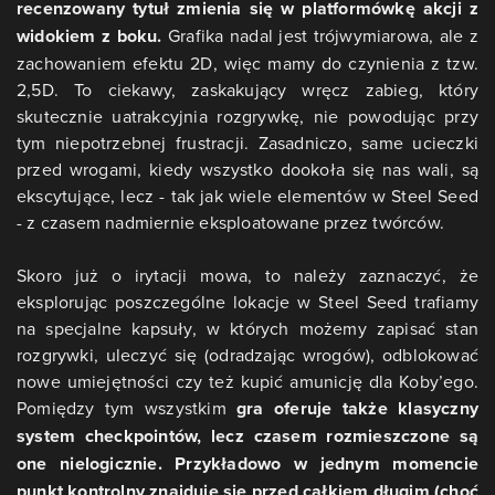
recenzowany tytuł zmienia się w platformówkę akcji z
widokiem z boku.
Grafika nadal jest trójwymiarowa, ale z
zachowaniem efektu 2D, więc mamy do czynienia z tzw.
2,5D. To ciekawy, zaskakujący wręcz zabieg, który
skutecznie uatrakcyjnia rozgrywkę, nie powodując przy
tym niepotrzebnej frustracji. Zasadniczo, same ucieczki
przed wrogami, kiedy wszystko dookoła się nas wali, są
ekscytujące, lecz - tak jak wiele elementów w Steel Seed
- z czasem nadmiernie eksploatowane przez twórców.
Skoro już o irytacji mowa, to należy zaznaczyć, że
eksplorując poszczególne lokacje w Steel Seed trafiamy
na specjalne kapsuły, w których możemy zapisać stan
rozgrywki, uleczyć się (odradzając wrogów), odblokować
nowe umiejętności czy też kupić amunicję dla Koby’ego.
Pomiędzy tym wszystkim
gra oferuje także klasyczny
system checkpointów, lecz czasem rozmieszczone są
one nielogicznie. Przykładowo w jednym momencie
punkt kontrolny znajduje się przed całkiem długim (choć