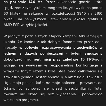
na poziomie 144 Hz.
Przez kilkanaście godzin, które
spędziłem z tym tytułem, mogłem liczyć zwykle na ponad
60 klatek na sekundę w rozdzielczości 3840 na 2160
pikseli, na najwyższych ustawieniach jakości grafiki z
AMD FSR w trybie jakości.
W jednym z późniejszych etapów kampanii fabularnej gra
uznała, że koniec z tak dobrym frameratem przez co -
niestety
w połowie rozpracowywania przeciwników w
jednym z dużych pomieszczeń - byłem zmuszony
dokończyć fragment misji przy zaledwie 15 FPS-ach,
wdając się wówczas w bezpośrednią konfrontację z
wrogami.
Innym razem z kolei Steel Seed całkowicie się
zawiesiło (pomógł restart aplikacji), a raz z kolei zawiesiła
się… moja postać, która na moje polecenie przywarła do
ściany, by schować się przed przeciwnikami. Tutaj
również nie obyło się bez wyłączenia i ponownego
włączenia programu.