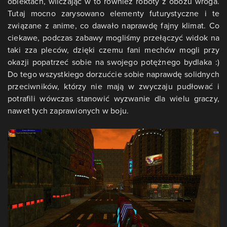
obiektach, wliczając w to również roboty z obozu wroga.
Tutaj mocno zarysowano elementy futurystyczne i te
związane z anime, co dawało naprawdę fajny klimat. Co
ciekawe, podczas zabawy mogliśmy przełączyć widok na
taki zza pleców, dzięki czemu fani mechów mogli przy
okazji popatrzeć sobie na swojego potężnego bydlaka :)
Do tego wszystkiego dorzućcie sobie naprawdę solidnych
przeciwników, którzy nie mają w zwyczaju pudłować i
potrafili wówczas stanowić wyzwanie dla wielu graczy,
nawet tych zaprawionych w boju.