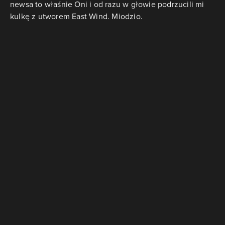
newsa to właśnie Oni i od razu w głowie podrzucili mi
kulkę z utworem East Wind. Miodzio.
Odpowiedź na..
Odpowiedz
dariuszp
Gramowicz
19/04/2025 16:49
Ja nie mogłem tego uruchomić tak by działało
poprawnie na W11. Rok czy dwa temu sobie trochę
odświeżałem starocie bo chciałem zagrać w 3 gry z
mojego dzieciństwa.
* Shogo (bo lubię mechy o czym często mówię)
* Oni - bo po prostu mam dobre wspomnienia
https://www.youtube.com/watch?v=iHGu_gukCFg