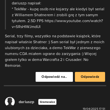
dariuszp napisał:
* TekWar - kupę osób nie kojarzy ale kiedyś był serial
z Williamem Shatnerem i zrobili grę z tym samym
tytułem. 2.5D FPS https://www.youtube.com/watch?
v=SRsHlWJmdUI
Serial, trzy filmy, wszystko na podstawie książek, które
napisał właśnie Shatner :) Sam serial był jednym z moich
ulubionych za dzieciaka, a demo TekWar z pierwszego
numeru CDA miałem ograne do zarzygania :) Więcej
grałem tylko w dema Warcrafta 2 i Crusader: No
Remorse.
Odpowiedź na..
Odpowiedz
dariuszp
Gramowicz
19/04/2025 17:51