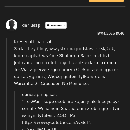
dariuszp
Gramowicz
19/04/2025 19:46
Kresegoth napisał:
Serial, trzy filmy, wszystko na podstawie książek,
które napisał właśnie Shatner :) Sam serial był
jednym z moich ulubionych za dzieciaka, a demo
TekWar z pierwszego numeru CDA miałem ograne
do zarzygania :) Więcej grałem tylko w dema
Warcrafta 2 i Crusader: No Remorse.
dariuszp napisał:
* TekWar - kupę osób nie kojarzy ale kiedyś był
serial z Williamem Shatnerem i zrobili grę z tym
samym tytułem. 2.5D FPS
https://www.youtube.com/watch?
v=SRsHlWJmdUI