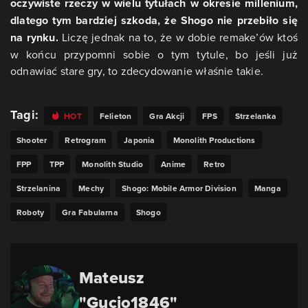
oczywiste rzeczy w wielu tytułach w okresie millenium,
dlatego tym bardziej szkoda, że Shogo nie przebiło się
na rynku.
Liczę jednak na to, że w dobie remake’ów ktoś
w końcu przypomni sobie o tym tytule, bo jeśli już
odnawiać stare gry, to zdecydowanie właśnie takie.
Tagi:
HOT
Felieton
Gra Akcji
FPS
Strzelanka
Shooter
Retrogram
Japonia
Monolith Productions
FPP
TPP
Monolith Studio
Anime
Retro
Strzelanina
Mechy
Shogo: Mobile Armor Division
Manga
Roboty
Gra Fabularna
Shogo
Mateusz
"Gucio1846"