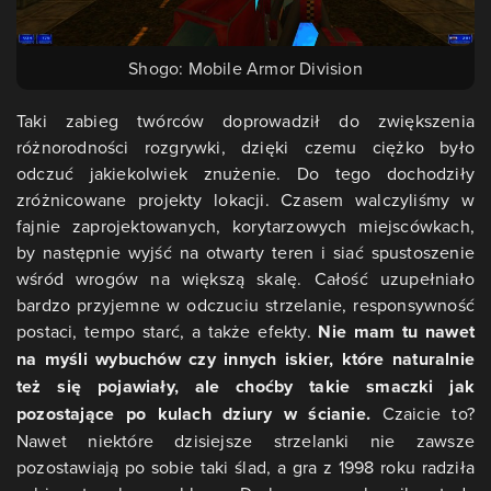
Shogo: Mobile Armor Division
Taki zabieg twórców doprowadził do zwiększenia
różnorodności rozgrywki, dzięki czemu ciężko było
odczuć jakiekolwiek znużenie. Do tego dochodziły
zróżnicowane projekty lokacji. Czasem walczyliśmy w
fajnie zaprojektowanych, korytarzowych miejscówkach,
by następnie wyjść na otwarty teren i siać spustoszenie
wśród wrogów na większą skalę. Całość uzupełniało
bardzo przyjemne w odczuciu strzelanie, responsywność
postaci, tempo starć, a także efekty.
Nie mam tu nawet
na myśli wybuchów czy innych iskier, które naturalnie
też się pojawiały, ale choćby takie smaczki jak
pozostające po kulach dziury w ścianie.
Czaicie to?
Nawet niektóre dzisiejsze strzelanki nie zawsze
pozostawiają po sobie taki ślad, a gra z 1998 roku radziła