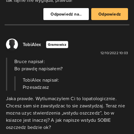
tak fajnie nie wygląda, prawda?
Odpowiedź na..
Odpowiedz
TobiAlex
Gramowicz
12/10/2022 10:03
Bruce napisał:
Bo prawdę napisałem?
TobiAlex napisał:
Przesadzasz
Jaka prawde. Wytlumaczylem Ci to lopatologicznie.
Chcesz sam sie zawstydzac to sie zawstydzaj. Teraz nie
mozna uzyc stwierdzenia „wstydu oszczedz”, bo w
ksiazce jest inaczej? A jak napisze wstydu SOBIE
oszczedz bedzie ok?