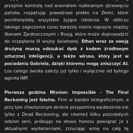
przejmie kontrolę nad arsenałem nuklearnym dziewięciu
państw, rozpętując prawdziwe piekło na Ziemi, które
pochłonęłoby wszystkie żyjące istnienia. W obliczu
takiego zagrożenia coraz bardziej rośnie napięcie między
Stanami Zjednoczonymi i Rosją, które może doprowadzić
do rozpętania III wojny światowej.
Ethan wraz ze swoją
drużyną muszą odszukać dysk z kodem źródłowym
sztucznej inteligencji, a także wirusa, który jest w
posiadaniu Gabriela, dzięki któremu mogą zniszczyć AI.
Los całego świata zależy już tylko i wyłącznie od byłego
agenta IMF.
Pierwsza godzina Mission: Impossible - The Final
Reckoning jest fatalna.
Film w bardzo telegraficznym, a
przy tym chaotycznym skrócie przypomina wydarzenia nie
tylko z Dead Reckoning, ale również kilku pozostałych
odsłon serii, próbując na słowo honoru powiązać je z
aktualnymi wydarzeniami, zrzucając winę na całą tę