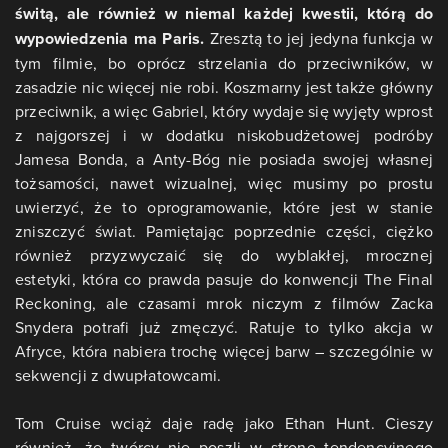
świtą, ale również w niemal każdej kwestii, którą do
wypowiedzenia ma Paris.
Zresztą to jej jedyna funkcja w
tym filmie, bo oprócz strzelania do przeciwników, w
zasadzie nic więcej nie robi. Koszmarny jest także główny
przeciwnik, a więc Gabriel, który wydaje się wyjęty wprost
z najgorszej i w dodatku niskobudżetowej podróby
Jamesa Bonda, a Anty-Bóg nie posiada swojej własnej
tożsamości, nawet wizualnej, więc musimy po prostu
uwierzyć, że to oprogramowanie, które jest w stanie
zniszczyć świat. Pamiętając poprzednie części, ciężko
również przyzwyczaić się do wyblakłej, mrocznej
estetyki, która co prawda pasuje do konwencji The Final
Reckoning, ale czasami mrok niczym z filmów Zacka
Snydera potrafi już zmęczyć. Ratuje to tylko akcja w
Afryce, która nabiera trochę więcej barw – szczególnie w
sekwencji z dwupłatowcami.
Tom Cruise wciąż daje radę jako Ethan Hunt. Cieszy
również, że twórcy nie poszli w stronę tendencyjnego