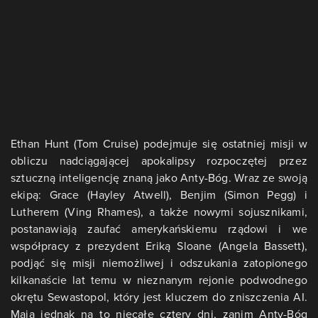
Ethan Hunt (Tom Cruise) podejmuje się ostatniej misji w
obliczu nadciągającej apokalipsy rozpoczętej przez
sztuczną inteligencję znaną jako Anty-Bóg. Wraz ze swoją
ekipą: Grace (Hayley Atwell), Benjim (Simon Pegg) i
Lutherem (Ving Rhames), a także nowymi sojusznikami,
postanawiają zaufać amerykańskiemu rządowi i we
współpracy z prezydent Eriką Sloane (Angela Bassett),
podjąć się misji niemożliwej i odszukania zatopionego
kilkanaście lat temu w nieznanym rejonie podwodnego
okrętu Sewastopol, który jest kluczem do zniszczenia AI.
Mają jednak na to niecałe cztery dni, zanim Anty-Bóg