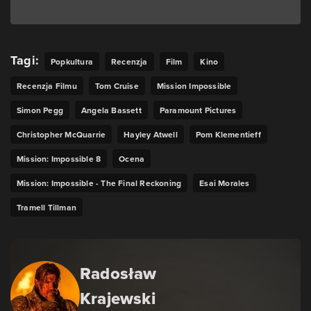
Tagi:
Popkultura
Recenzja
Film
Kino
Recenzja Filmu
Tom Cruise
Mission Impossible
Simon Pegg
Angela Bassett
Paramount Pictures
Christopher McQuarrie
Hayley Atwell
Pom Klementieff
Mission: Impossible 8
Ocena
Mission: Impossible - The Final Reckoning
Esai Morales
Tramell Tillman
Radosław
Krajewski