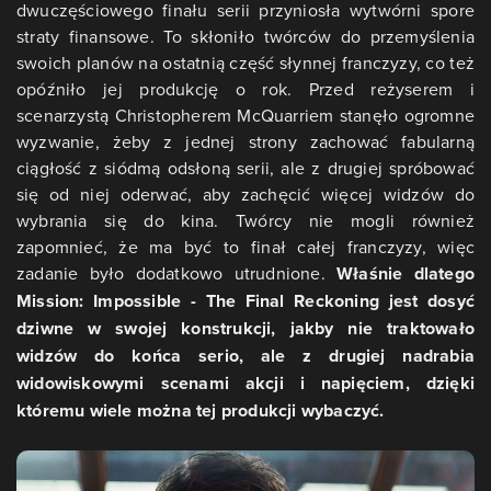
dwuczęściowego finału serii przyniosła wytwórni spore
straty finansowe. To skłoniło twórców do przemyślenia
swoich planów na ostatnią część słynnej franczyzy, co też
opóźniło jej produkcję o rok. Przed reżyserem i
scenarzystą Christopherem McQuarriem stanęło ogromne
wyzwanie, żeby z jednej strony zachować fabularną
ciągłość z siódmą odsłoną serii, ale z drugiej spróbować
się od niej oderwać, aby zachęcić więcej widzów do
wybrania się do kina. Twórcy nie mogli również
zapomnieć, że ma być to finał całej franczyzy, więc
zadanie było dodatkowo utrudnione.
Właśnie dlatego
Mission: Impossible - The Final Reckoning jest dosyć
dziwne w swojej konstrukcji, jakby nie traktowało
widzów do końca serio, ale z drugiej nadrabia
widowiskowymi scenami akcji i napięciem, dzięki
któremu wiele można tej produkcji wybaczyć.