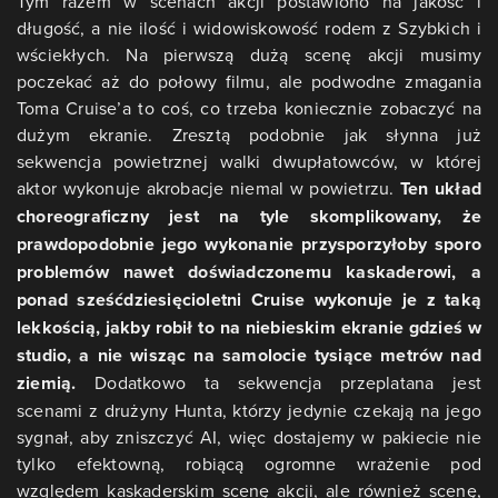
Tym razem w scenach akcji postawiono na jakość i
długość, a nie ilość i widowiskowość rodem z Szybkich i
wściekłych. Na pierwszą dużą scenę akcji musimy
poczekać aż do połowy filmu, ale podwodne zmagania
Toma Cruise’a to coś, co trzeba koniecznie zobaczyć na
dużym ekranie. Zresztą podobnie jak słynna już
sekwencja powietrznej walki dwupłatowców, w której
aktor wykonuje akrobacje niemal w powietrzu.
Ten układ
choreograficzny jest na tyle skomplikowany, że
prawdopodobnie jego wykonanie przysporzyłoby sporo
problemów nawet doświadczonemu kaskaderowi, a
ponad sześćdziesięcioletni Cruise wykonuje je z taką
lekkością, jakby robił to na niebieskim ekranie gdzieś w
studio, a nie wisząc na samolocie tysiące metrów nad
ziemią.
Dodatkowo ta sekwencja przeplatana jest
scenami z drużyny Hunta, którzy jedynie czekają na jego
sygnał, aby zniszczyć AI, więc dostajemy w pakiecie nie
tylko efektowną, robiącą ogromne wrażenie pod
względem kaskaderskim scenę akcji, ale również scenę,