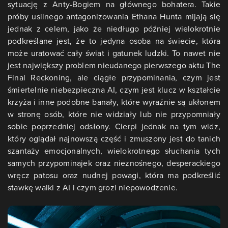
sytuację z Anty-Bogiem na głównego bohatera. Takie
próby usilnego antagonizowania Ethana Hunta mijają się
jednak z celem, jako że niedługo później wielokrotnie
podkreślane jest, że to jedyna osoba na świecie, która
może uratować cały świat i gatunek ludzki. To nawet nie
jest największy problem nieudanego pierwszego aktu The
Final Reckoning, ale ciągłe przypominania, czym jest
śmiertelnie niebezpieczna AI, czym jest klucz w kształcie
krzyża i inne podobne banały, które wyraźnie są ukłonem
w stronę osób, które nie widziały lub nie przypomniały
sobie poprzedniej odsłony. Cierpi jednak na tym widz,
który oglądał najnowszą część i zmuszony jest do tanich
szantaży emocjonalnych, wielokrotnego słuchania tych
samych przypominajek oraz nieznośnego, desperackiego
wręcz patosu oraz nudnej powagi, która ma podkreślić
stawkę walki z AI i czym grozi niepowodzenie.