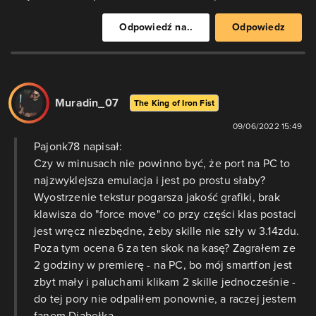
Odpowiedź na..
Odpowiedz
Muradin_07
The King of Iron Fist
09/06/2022 15:49
Pajonk78 napisał:
Czy w minusach nie powinno być, że port na PC to
najzwyklejsza emulacja i jest po prostu słaby?
Wyostrzenie tekstur pogarsza jakość grafiki, brak
klawisza do "force move" co przy części klas postaci
jest wręcz niezbędne, żeby skille nie szły w 3.14zdu.
Poza tym ocena 6 za ten skok na kasę? Zagrałem ze
2 godziny w premierę - na PC, bo mój smartfon jest
zbyt mały i paluchami klikam 2 skille jednocześnie -
do tej pory nie odpaliłem ponownie, a raczej jestem
fanem Diabełka...