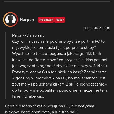
Harpen
Redaktor
Autor
09/06/2022 15:58
Pajonk78 napisał:
Czy w minusach nie powinno być, że port na PC to
najzwyklejsza emulacja i jest po prostu słaby?
Wyostrzenie tekstur pogarsza jakość grafiki, brak
klawisza do "force move" co przy części klas postaci
jest wręcz niezbędne, żeby skille nie szły w 3.14zdu.
Poza tym ocena 6 za ten skok na kasę? Zagrałem ze
2 godziny w premierę - na PC, bo mój smartfon jest
zbyt mały i paluchami klikam 2 skille jednocześnie -
do tej pory nie odpaliłem ponownie, a raczej jestem
fanem Diabełka...
Będzie osobny tekst o wersji na PC, nie wytykam
błędów, bo to open beta, a nie finalna. :)