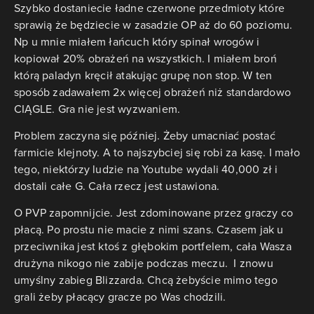
Szybko dostaniecie ładne czerwone przedmioty które
sprawią że będziecie w zasadzie OP aż do 60 poziomu.
Np u mnie miałem łańcuch który spinał wrogów i
kopiował 20% obrażeń na wszystkich. I miałem broń
którą paladyn kręcił atakując grupę non stop. W ten
sposób zadawałem 2x więcej obrażeń niż standardowo
CIĄGLE. Gra nie jest wyzwaniem.
Problem zaczyna się później. Żeby umacniać postać
farmicie klejnoty. A to najszybciej się robi za kasę. I mało
tego, niektórzy ludzie na Youtube wydali 40,000 zł i
dostali całe G. Cała rzecz jest ustawiona.
O PVP zapomnijcie. Jest zdominowane przez graczy co
płacą. Po prostu nie macie z nimi szans. Czasem jak u
przeciwnika jest ktoś z głębokim portfelem, cała Wasza
drużyna nikogo nie zabije podczas meczu. I znowu
umyślny zabieg Blizzarda. Chcą żebyście mimo tego
grali żeby płacący gracze po Was chodzili.