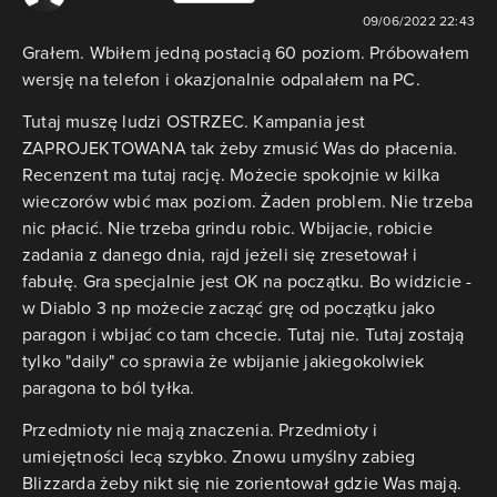
09/06/2022 22:43
Grałem. Wbiłem jedną postacią 60 poziom. Próbowałem
wersję na telefon i okazjonalnie odpalałem na PC.
Tutaj muszę ludzi OSTRZEC. Kampania jest
ZAPROJEKTOWANA tak żeby zmusić Was do płacenia.
Recenzent ma tutaj rację. Możecie spokojnie w kilka
wieczorów wbić max poziom. Żaden problem. Nie trzeba
nic płacić. Nie trzeba grindu robic. Wbijacie, robicie
zadania z danego dnia, rajd jeżeli się zresetował i
fabułę. Gra specjalnie jest OK na początku. Bo widzicie -
w Diablo 3 np możecie zacząć grę od początku jako
paragon i wbijać co tam chcecie. Tutaj nie. Tutaj zostają
tylko "daily" co sprawia że wbijanie jakiegokolwiek
paragona to ból tyłka.
Przedmioty nie mają znaczenia. Przedmioty i
umiejętności lecą szybko. Znowu umyślny zabieg
Blizzarda żeby nikt się nie zorientował gdzie Was mają.