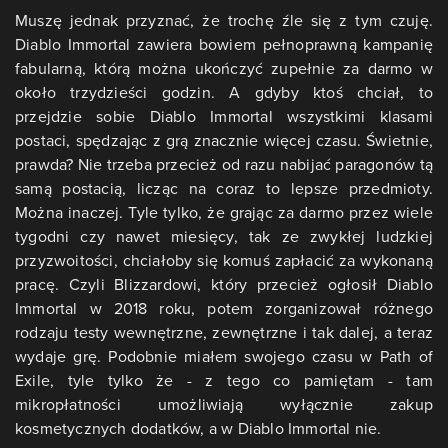
Muszę jednak przyznać, że trochę źle się z tym czuję.
Diablo Immortal zawiera bowiem pełnoprawną kampanię
fabularną, którą można ukończyć zupełnie za darmo w
około trzydzieści godzin. A gdyby ktoś chciał, to
przejdzie sobie Diablo Immortal wszystkimi klasami
postaci, spędzając z grą znacznie więcej czasu. Świetnie,
prawda? Nie trzeba przecież od razu nabijać paragonów tą
samą postacią, licząc na coraz to lepsze przedmioty.
Można inaczej. Tyle tylko, że grając za darmo przez wiele
tygodni czy nawet miesięcy, tak ze zwykłej ludzkiej
przyzwoitości, chciałoby się komuś zapłacić za wykonaną
pracę. Czyli Blizzardowi, który przecież ogłosił Diablo
Immortal w 2018 roku, potem zorganizował różnego
rodzaju testy wewnętrzne, zewnętrzne i tak dalej, a teraz
wydaje grę. Podobnie miałem swojego czasu w Path of
Exile, tyle tylko że - z tego co pamiętam - tam
mikropłatności umożliwiają wyłącznie zakup
kosmetycznych dodatków, a w Diablo Immortal nie.