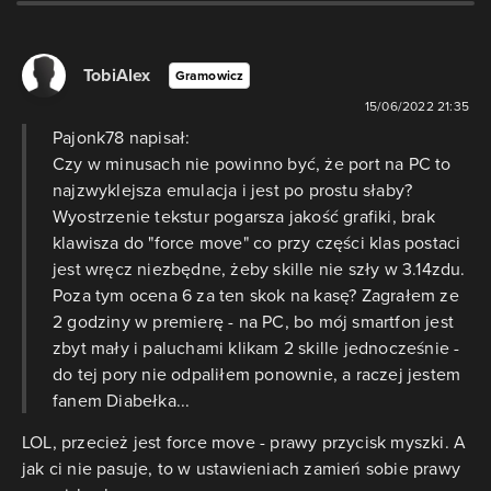
TobiAlex
Gramowicz
15/06/2022 21:35
Pajonk78 napisał:
Czy w minusach nie powinno być, że port na PC to
najzwyklejsza emulacja i jest po prostu słaby?
Wyostrzenie tekstur pogarsza jakość grafiki, brak
klawisza do "force move" co przy części klas postaci
jest wręcz niezbędne, żeby skille nie szły w 3.14zdu.
Poza tym ocena 6 za ten skok na kasę? Zagrałem ze
2 godziny w premierę - na PC, bo mój smartfon jest
zbyt mały i paluchami klikam 2 skille jednocześnie -
do tej pory nie odpaliłem ponownie, a raczej jestem
fanem Diabełka...
LOL, przecież jest force move - prawy przycisk myszki. A
jak ci nie pasuje, to w ustawieniach zamień sobie prawy