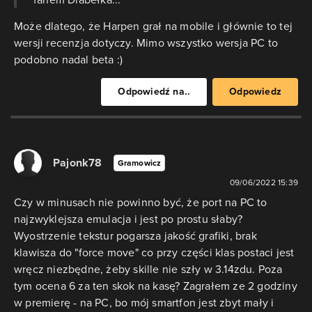
Może dlatego, że Harpen grał na mobile i głównie to tej
wersji recenzja dotyczy. Mimo wszystko wersja PC to
podobno nadal beta :)
Odpowiedź na..
Odpowiedz
Pajonk78
Gramowicz
09/06/2022 15:39
Czy w minusach nie powinno być, że port na PC to
najzwyklejsza emulacja i jest po prostu słaby?
Wyostrzenie tekstur pogarsza jakość grafiki, brak
klawisza do "force move" co przy części klas postaci jest
wręcz niezbędne, żeby skille nie szły w 3.14zdu. Poza
tym ocena 6 za ten skok na kasę? Zagrałem ze 2 godziny
w premierę - na PC, bo mój smartfon jest zbyt mały i