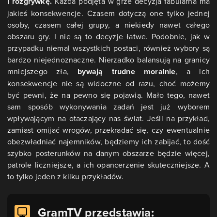
i rozgrywkę.
Każda podjęta w grze decyzja fabularna ma
jakieś konsekwencje. Czasem dotyczą one tylko jednej
osoby, czasem całej grupy, a niekiedy nawet całego
obszaru gry. I nie są to decyzje łatwe. Podobnie, jak w
przypadku niemal wszystkich postaci, również wybory są
bardzo niejednoznaczne. Nierzadko balansują na granicy
mniejszego zła,
bywają trudne moralnie
, a ich
konsekwencje nie są widoczne od razu, choć możemy
być pewni, że na pewno się pojawią. Mało tego, nawet
sam sposób wykonywania zadań jest już wyborem
wpływającym na otaczający nas świat. Jeśli na przykład,
zamiast omijać wrogów, przekradać się, czy ewentualnie
obezwładniać najemników, będziemy ich zabijać, to dość
szybko posterunków na danym obszarze będzie więcej,
patrole liczniejsze, a ich opancerzenie skuteczniejsze. A
to tylko jeden z kilku przykładów.
GramTV przedstawia: