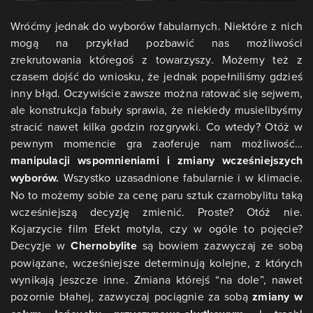
Wróćmy jednak do wyborów fabularnych. Niektóre z nich
mogą na przykład pozbawić nas możliwości
zrekrutowania któregoś z towarzyszy. Możemy też z
czasem dojść do wniosku, że jednak popełniliśmy gdzieś
inny błąd. Oczywiście zawsze można ratować się sejwem,
ale konstrukcja fabuły sprawia, że niekiedy musielibyśmy
stracić nawet kilka godzin rozgrywki. Co wtedy? Otóż w
pewnym momencie gra zaoferuje nam możliwość…
manipulacji wspomnieniami i zmiany wcześniejszych
wyborów.
Wszystko uzasadnione fabularnie i w klimacie.
No to możemy sobie za cenę paru sztuk czarnobylitu taką
wcześniejszą decyzję zmienić. Proste? Otóż nie.
Kojarzycie film Efekt motyla, czy w ogóle to pojęcie?
Decyzje w
Chernobylite
są bowiem zazwyczaj ze sobą
powiązane, wcześniejsze determinują kolejne, z których
wynikają jeszcze inne. Zmiana którejś “na dole”, nawet
pozornie błahej, zazwyczaj pociągnie za sobą
zmiany w