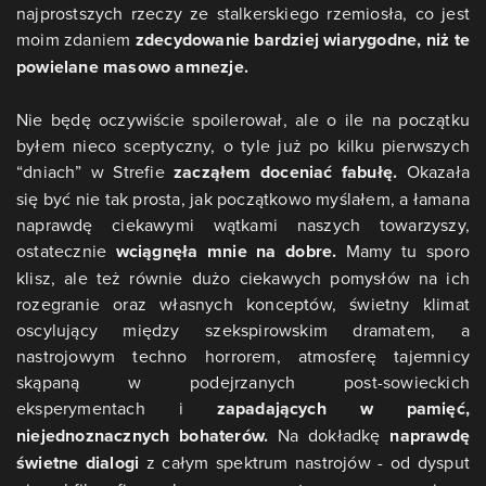
najprostszych rzeczy ze stalkerskiego rzemiosła, co jest
moim zdaniem
zdecydowanie bardziej wiarygodne, niż te
powielane masowo amnezje.
Nie będę oczywiście spoilerował, ale o ile na początku
byłem nieco sceptyczny, o tyle już po kilku pierwszych
“dniach” w Strefie
zacząłem doceniać fabułę.
Okazała
się być nie tak prosta, jak początkowo myślałem, a łamana
naprawdę ciekawymi wątkami naszych towarzyszy,
ostatecznie
wciągnęła mnie na dobre.
Mamy tu sporo
klisz, ale też równie dużo ciekawych pomysłów na ich
rozegranie oraz własnych konceptów, świetny klimat
oscylujący między szekspirowskim dramatem, a
nastrojowym techno horrorem, atmosferę tajemnicy
skąpaną w podejrzanych post-sowieckich
eksperymentach i
zapadających w pamięć,
niejednoznacznych bohaterów.
Na dokładkę
naprawdę
świetne dialogi
z całym spektrum nastrojów - od dysput