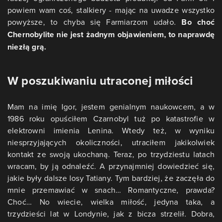
powiem wam coś, stalkiery - mając na uwadze wszystko
powyższe, to chyba się Farmiarzom udało.
Bo choć
Chernobylite nie jest żadnym objawieniem, to naprawdę
niezłą grą.
W poszukiwaniu utraconej miłości
Mam na imię Igor, jestem genialnym naukowcem, a w
1986 roku opuściłem Czarnobyl tuż po katastrofie w
elektrowni imienia Lenina. Wtedy też, w wyniku
niesprzyjających okoliczności, utraciłem jakikolwiek
kontakt ze swoją ukochaną. Teraz, po trzydziestu latach
wracam, by ją odnaleźć. A przynajmniej dowiedzieć się,
jakie były dalsze losy Tatiany. Tym bardziej, że zaczęła do
mnie przemawiać w snach… Romantyczne, prawda?
Choć… No wiecie, wielka miłość, jedyna taka, a
trzydzieści lat w Londynie, jak z bicza strzelił. Dobra,