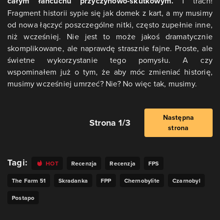
całym łańcuchu przyczynowo-skutkowym.
I trach!
Fragment historii sypie się jak domek z kart, a my musimy
od nowa łączyć poszczególne nitki, często zupełnie inne,
niż wcześniej. Nie jest to może jakoś dramatycznie
skomplikowane, ale naprawdę strasznie fajne. Proste, ale
świetne wykorzystanie tego pomysłu. A czy
wspominałem już o tym, że aby móc zmieniać historię,
musimy wcześniej umrzeć? Nie? No więc tak, musimy.
Następna
Strona 1/3
strona
Tagi:
HOT
Recenzja
Recenzja
FPS
The Farm 51
Skradanka
FPP
Chernobylite
Czarnobyl
Postapo