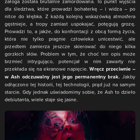
załoga została brutalnie zamordowana. To punkt wyjścia
dla śledztwa, które prowadzi bohaterkę – i widza – po
nitce do kłębka. Z każdą kolejną wskazówką atmosfera
gęstnieje, a tropy zamiast uspokajać, potęgują grozę.
Prowadzi to, a jakże, do konfrontacji z obcą formą życia,
która nie tylko pragnie człowieka unicestwić, ale
przedtem zamierza jeszcze skierować do niego kilka
gorzkich słów. Problem w tym, że choć ten opis może
brzmieć intrygująco, potencjał w nim zawarty nie
przekłada się na ekranowe napięcie.
Wręcz przeciwnie –
w Ash odczuwalny jest jego permanentny brak.
Jakby
odłączono tej historii, tej technologii, prąd już na samym
starcie. Gdy jednak uświadomimy sobie, że Ash to dzieło
debiutanta, wiele staje się jasne.