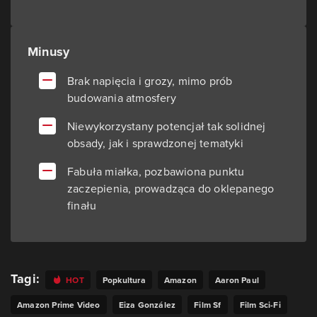
Minusy
Brak napięcia i grozy, mimo prób
budowania atmosfery
Niewykorzystany potencjał tak solidnej
obsady, jak i sprawdzonej tematyki
Fabuła miałka, pozbawiona punktu
zaczepienia, prowadząca do oklepanego
finału
Tagi:
HOT
Popkultura
Amazon
Aaron Paul
Amazon Prime Video
Eiza González
Film Sf
Film Sci-Fi