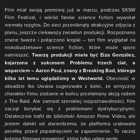
Film miał swoją premierę już w marcu, podczas SXSW
Film Festival, i wśród fanów science fiction wywołał
niemały rozgłos. Do sieci przeniknęły atrakcyjne zdjęcia z
planu, jeszcze ciekawszy zwiastun produkcji. Rozpoznano
znane twarze i połączono kropki – ten film wyglądał na
niskobudżetowe science fiction, które może sporo
namieszać.
Twarzą produkcji miała być Eiza González,
kojarzona z sukcesem Problemu trzech ciał, a
wsparciem – Aaron Paul, znany z Breaking Bad, którego
kilka lat temu oglądaliśmy w Westworld.
Obecność w
obsadzie Iko Uwaisa sugerowała z kolei, że oniryczny
charakter filmu zostanie w końcu przełamany akcją rodem
z The Raid. Ale zamiast szerokiej rozpoznawalności, film
zaczął borykać się z problemami dystrybucyjnymi.
Ostatecznie trafił do biblioteki Amazon Prime Video, ale
jestem daleki od stwierdzenia, że platforma uratowała
perełkę przed popadnięciem w zapomnienie. To raczej
kolejna filmowa niepamięć, która tylko udaje perłę.