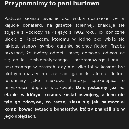
Przypomnimy to pani hurtowo
Podczas seansu uważne oko widza dostrzeże, że w
kajucie bohaterki, na gazetce ściennej, znajduje się
zdjęcie z Podróży na Księżyc z 1902 roku. To ikoniczne
ujęcie z Księżycem, któremu w jedno oko wbiła się
rakieta, stanowi symbol gatunku science fiction. Trzeba
przyznać, że twórcy odrobili pracę domową, odwołując
się do tak emblematycznego i przełomowego filmu —
nakręconego w czasach, gdy nie tylko lot w kosmos był
ulotnym marzeniem, ale sam gatunek science fiction,
rozumiany jako naukowa fantazja spekulująca o
przyszłości, dopiero raczkował.
Dziś jesteśmy już na
etapie, w którym kosmos został oswojony, a kino nie
tyle go zdobywa, co raczej stara się jak najmocniej
komplikować sytuację bohaterów, którzy znaleźli się w
jego objęciach.