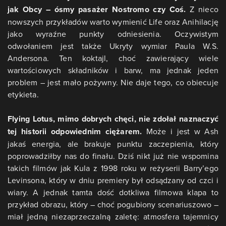
jak Obcy – ósmy pasażer Nostromo czy Coś.
Z nieco
nowszych przykładów warto wymienić Life oraz Anihilację
jako wyraźne punkty odniesienia. Oczywistym
odwołaniem jest także Ukryty wymiar Paula W.S.
Andersona. Ten koktajl, choć zawierający wiele
wartościowych składników i barw, ma jednak jeden
problem – jest mało pożywny. Nie daje tego, co obiecuje
etykieta.
Flying Lotus, mimo dobrych chęci, nie zdołał naznaczyć
tej historii odpowiednim ciężarem.
Może i jest w Ash
jakaś energia, ale brakuje punktu zaczepienia, który
poprowadziłby nas do finału. Dziś nikt już nie wspomina
takich filmów jak Kula z 1998 roku w reżyserii Barry’ego
Levinsona, który w dniu premiery był odsądzany od czci i
wiary. A jednak tamta dość dotkliwa filmowa klapa to
przykład obrazu, który – choć pogubiony scenariuszowo –
miał jedną niezaprzeczalną zaletę: atmosfera tajemnicy