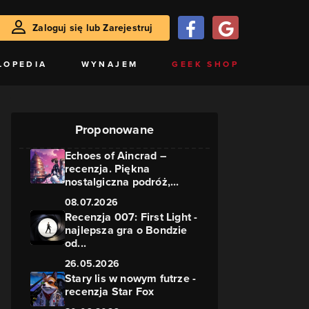
Zaloguj się lub Zarejestruj
LOPEDIA
WYNAJEM
GEEK SHOP
Proponowane
Echoes of Aincrad –
recenzja. Piękna
nostalgiczna podróż,...
08.07.2026
Recenzja 007: First Light -
najlepsza gra o Bondzie
od...
26.05.2026
Stary lis w nowym futrze -
recenzja Star Fox