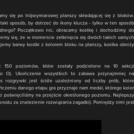
amy się po trójwymiarowej planszy składającej się z bloków.
taki sposób, by dotrzeć do ikony klucza - tylko w ten sposób
dnego? Początkowo nic, obracamy kostkę i dochodzimy do
ujemy się, że w momencie zetknięcia się dwóch takich samych
ujemy barwy kostki z kolorem bloku na planszy, kostka obniży
ż 150 poziomów, które zostały podzielone na 10 sekcj
o O). Ukończenie wszystkich to zabawa przynajmniej na
s rozgrywki jest ściśle uzależniony od liczby prób, które
ńczeniu danego etapu gra przyznaje nam medal, którego kolor
aki poświęciliśmy na przejście określonego poziomu. Najlepszy
 prostu za znalezienie rozwiązania zagadki). Pomiędzy nimi jest