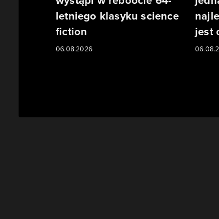
wystąpi w reboocie 64-
jedn
letniego klasyku science
najl
fiction
jest
06.08.2026
06.08.