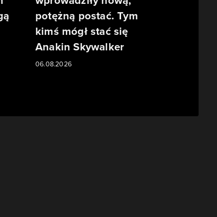
m
wprowadziły nową,
gą
potężną postać. Tym
kimś mógł stać się
Anakin Skywalker
06.08.2026