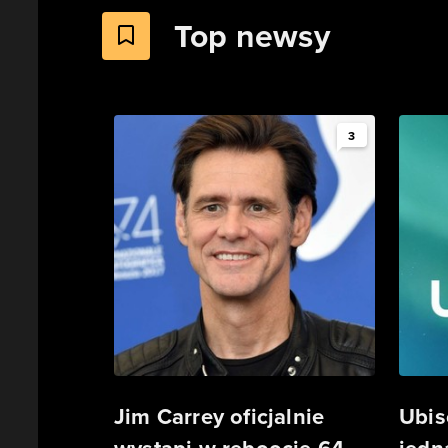
Top newsy
3
Jim Carrey oficjalnie
Ubis