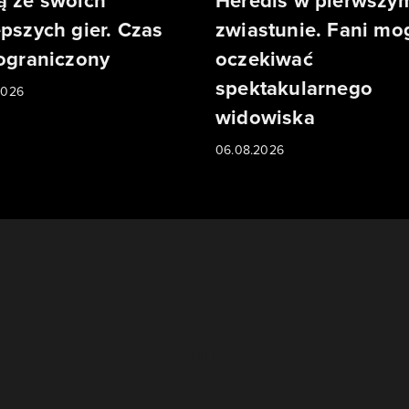
ą ze swoich
Heredis w pierwszy
epszych gier. Czas
zwiastunie. Fani mo
 ograniczony
oczekiwać
spektakularnego
2026
widowiska
06.08.2026