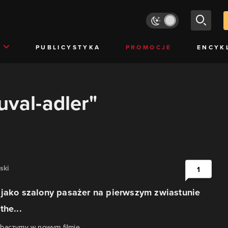
PUBLICYSTYKA
PROMOCJE
ENCYK
uval-adler"
ski
1
 jako szalony pasażer na pierwszym zwiastunie
the...
obaczymy w nowym filmie.