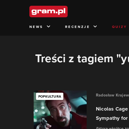
NEWS
RECENZJE
QUIZY
Treści z tagiem "y
Radosław Krajew
POPKULTURA
Nicolas Cage
Sympathy for 
Aktora wkrótce z