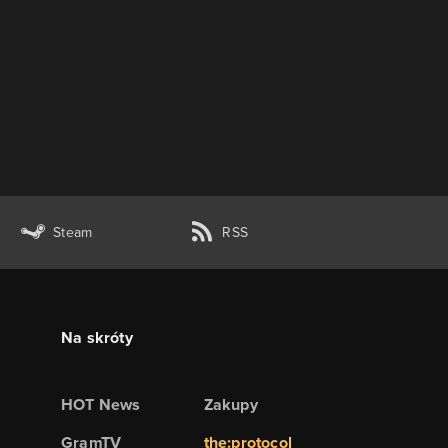
Steam
RSS
Na skróty
HOT News
Zakupy
GramTV
the:protocol