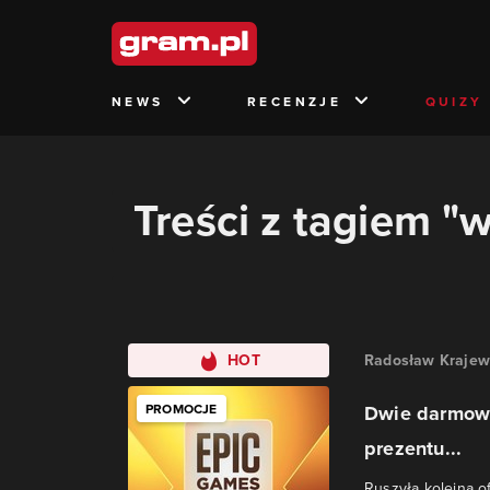
NEWS
RECENZJE
QUIZY
Treści z tagiem "
HOT
Radosław Krajew
PROMOCJE
Dwie darmowe
prezentu...
Ruszyła kolejna 